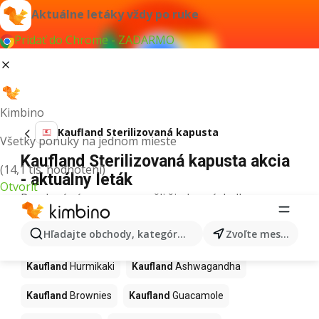
Aktuálne letáky vždy po ruke
Pridať do Chrome - ZADARMO
Kimbino
Kaufland Sterilizovaná kapusta
Všetky ponuky na jednom mieste
Kaufland Sterilizovaná kapusta akcia
(14,1 tis. hodnotení)
- aktuálny leták
Otvoriť
Pre daný výraz sme nenašli žiadne výsledky.
Ďalšie produkty v obchodoch
Hľadajte obchody, kategórie, produkty...
Zvoľte mesto
Kaufland
Kaufland
Hurmikaki
Kaufland
Ashwagandha
Kaufland
Brownies
Kaufland
Guacamole