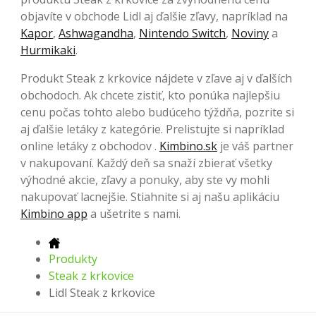
objavíte v obchode Lidl aj ďalšie zľavy, napríklad na
Kapor
,
Ashwagandha
,
Nintendo Switch
,
Noviny
a
Hurmikaki
.
Produkt Steak z krkovice nájdete v zľave aj v ďalších
obchodoch. Ak chcete zistiť, kto ponúka najlepšiu
cenu počas tohto alebo budúceho týždňa, pozrite si
aj ďalšie letáky z kategórie. Prelistujte si napríklad
online letáky z obchodov .
Kimbino.sk
je váš partner
v nakupovaní. Každý deň sa snaží zbierať všetky
výhodné akcie, zľavy a ponuky, aby ste vy mohli
nakupovať lacnejšie. Stiahnite si aj našu aplikáciu
Kimbino app
a ušetrite s nami.
Produkty
Steak z krkovice
Lidl Steak z krkovice