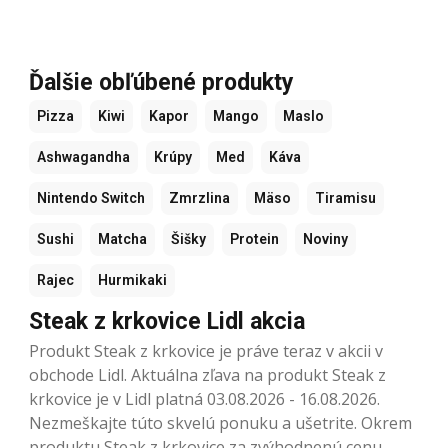
Ďalšie obľúbené produkty
Pizza
Kiwi
Kapor
Mango
Maslo
Ashwagandha
Krúpy
Med
Káva
Nintendo Switch
Zmrzlina
Mäso
Tiramisu
Sushi
Matcha
Šišky
Protein
Noviny
Rajec
Hurmikaki
Steak z krkovice Lidl akcia
Produkt Steak z krkovice je práve teraz v akcii v
obchode Lidl. Aktuálna zľava na produkt Steak z
krkovice je v Lidl platná 03.08.2026 - 16.08.2026.
Nezmeškajte túto skvelú ponuku a ušetrite. Okrem
produktu Steak z krkovice za zvýhodnenú cenu