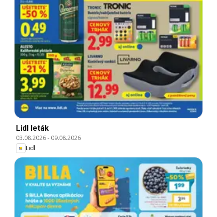
Lidl leták
03.08.2026
-
09.08.2026
Lidl