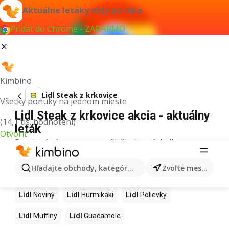
Aktuálne letáky vždy po ruke
Pridať do Chrome - ZADARMO
Kimbino
Lidl Steak z krkovice
Všetky ponuky na jednom mieste
Lidl Steak z krkovice akcia - aktuálny
(14,1 tis. hodnotení)
leták
Otvoriť
Pre daný výraz sme nenašli žiadne výsledky.
Ďalšie produkty v obchodoch Lidl
Hľadajte obchody, kategórie, produkty...
Zvoľte mesto
Lidl
Kapor
Lidl
Ashwagandha
Lidl
Nintendo Switch
Lidl
Noviny
Lidl
Hurmikaki
Lidl
Polievky
Lidl
Muffiny
Lidl
Guacamole