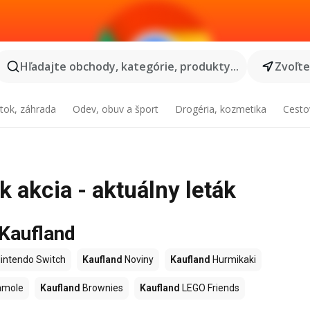
Hľadajte obchody, kategórie, produkty...
Zvoľt
tok, záhrada
Odev, obuv a šport
Drogéria, kozmetika
Cesto
 akcia - aktuálny leták
 Kaufland
intendo Switch
Kaufland
Noviny
Kaufland
Hurmikaki
amole
Kaufland
Brownies
Kaufland
LEGO Friends