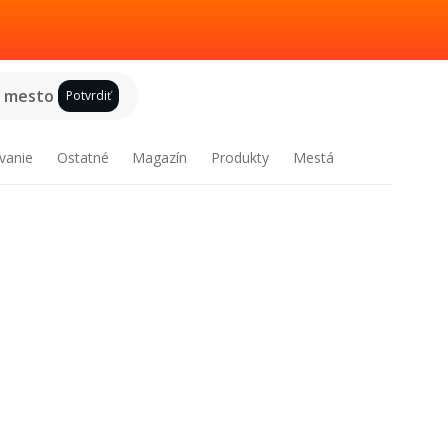
e mesto
Potvrdiť
vanie
Ostatné
Magazín
Produkty
Mestá