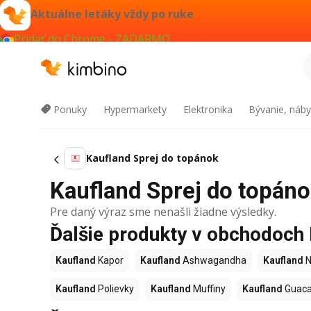
Aktuálne letáky vždy po ruke
Pridať do Chrome - ZADARMO
Ponuky
Hypermarkety
Elektronika
Bývanie, náby
Kaufland Sprej do topánok
Kaufland Sprej do topánok
Pre daný výraz sme nenašli žiadne výsledky.
Ďalšie produkty v obchodoch
Kaufland
Kapor
Kaufland
Ashwagandha
Kaufland
N
Kaufland
Polievky
Kaufland
Muffiny
Kaufland
Guac