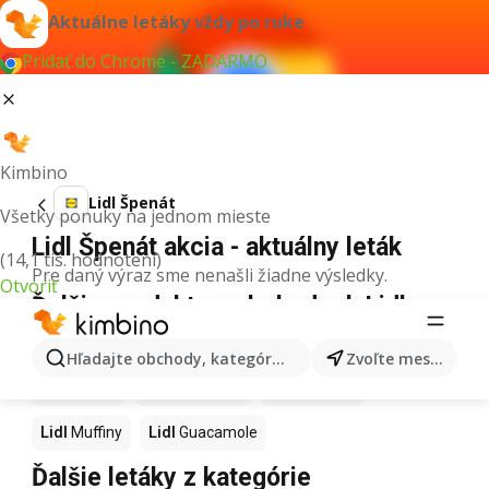
Aktuálne letáky vždy po ruke
Pridať do Chrome - ZADARMO
Kimbino
Lidl Špenát
Všetky ponuky na jednom mieste
Lidl Špenát akcia - aktuálny leták
(14,1 tis. hodnotení)
Pre daný výraz sme nenašli žiadne výsledky.
Otvoriť
Ďalšie produkty v obchodoch Lidl
Lidl
Kapor
Lidl
Ashwagandha
Lidl
Nintendo Switch
Hľadajte obchody, kategórie, produkty...
Zvoľte mesto
Lidl
Noviny
Lidl
Hurmikaki
Lidl
Polievky
Lidl
Muffiny
Lidl
Guacamole
Ďalšie letáky z kategórie