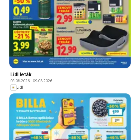
Lidl leták
03.08.2026
-
09.08.2026
Lidl