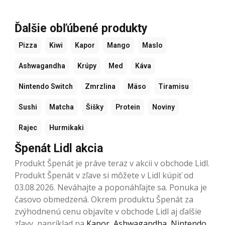
Ďalšie obľúbené produkty
Pizza
Kiwi
Kapor
Mango
Maslo
Ashwagandha
Krúpy
Med
Káva
Nintendo Switch
Zmrzlina
Mäso
Tiramisu
Sushi
Matcha
Šišky
Protein
Noviny
Rajec
Hurmikaki
Špenát Lidl akcia
Produkt Špenát je práve teraz v akcii v obchode Lidl.
Produkt Špenát v zľave si môžete v Lidl kúpiť od
03.08.2026. Neváhajte a poponáhľajte sa. Ponuka je
časovo obmedzená. Okrem produktu Špenát za
zvýhodnenú cenu objavíte v obchode Lidl aj ďalšie
zľavy, napríklad na
Kapor
,
Ashwagandha
,
Nintendo