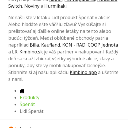
Switch
,
Noviny
a
Hurmikaki
.
Nenašli ste v letáku Lidl produkt Špenát v akcii?
Alebo hľadáte ešte väčšiu zľavu? Vyskúšajte si
prelistovať aj ďalšie online letáky na tento alebo
budúci týždeň. Medzi obľúbené obchody patria
napríklad
Billa
,
Kaufland
,
KON - RAD
,
COOP Jednota
a
LR
.
Kimbino.sk
je váš partner v nakupovaní. Každý
deň sa snaží zbierať všetky výhodné akcie, zľavy a
ponuky, aby ste vy mohli nakupovať lacnejšie.
Stiahnite si aj našu aplikáciu
Kimbino app
a ušetrite
s nami.
Produkty
Špenát
Lidl Špenát