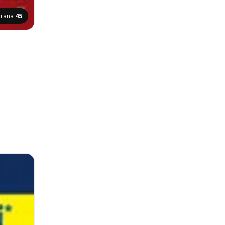
trana
45