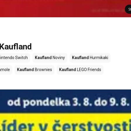
S
 Kaufland
intendo Switch
Kaufland
Noviny
Kaufland
Hurmikaki
amole
Kaufland
Brownies
Kaufland
LEGO Friends