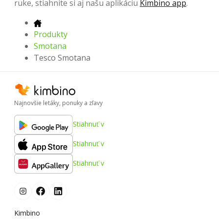
ruke, stiahnite si aj našu aplikáciu
Kimbino app
.
Produkty
Smotana
Tesco Smotana
Najnovšie letáky, ponuky a zľavy
Stiahnuť v
Stiahnuť v
Stiahnuť v
Kimbino