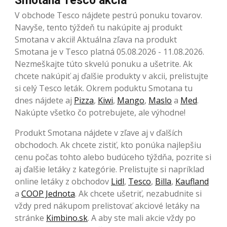
Smotana Tesco akcia
V obchode Tesco nájdete pestrú ponuku tovarov.
Navyše, tento týždeň tu nakúpite aj produkt
Smotana v akcii! Aktuálna zľava na produkt
Smotana je v Tesco platná 05.08.2026 - 11.08.2026.
Nezmeškajte túto skvelú ponuku a ušetrite. Ak
chcete nakúpiť aj ďalšie produkty v akcii, prelistujte
si celý Tesco leták. Okrem poduktu Smotana tu
dnes nájdete aj
Pizza
,
Kiwi
,
Mango
,
Maslo
a
Med
.
Nakúpte všetko čo potrebujete, ale výhodne!
Produkt Smotana nájdete v zľave aj v ďalších
obchodoch. Ak chcete zistiť, kto ponúka najlepšiu
cenu počas tohto alebo budúceho týždňa, pozrite si
aj ďalšie letáky z kategórie. Prelistujte si napríklad
online letáky z obchodov
Lidl
,
Tesco
,
Billa
,
Kaufland
a
COOP Jednota
. Ak chcete ušetriť, nezabudnite si
vždy pred nákupom prelistovať akciové letáky na
stránke
Kimbino.sk
. A aby ste mali akcie vždy po