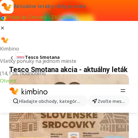
Aktuálne letáky vždy po ruke
Pridať do Chrome - ZADARMO
Kimbino
Tesco Smotana
Všetky ponuky na jednom mieste
Tesco Smotana akcia - aktuálny leták
(14,1 tis. hodnotení)
Otvoriť
Hľadajte obchody, kategórie, produkty...
Zvoľte mesto