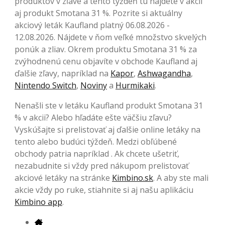
produktov v zľave a tento týždeň tu nájdete v akcii
aj produkt Smotana 31 %. Pozrite si aktuálny
akciový leták Kaufland platný 06.08.2026 -
12.08.2026. Nájdete v ňom veľké množstvo skvelých
ponúk a zliav. Okrem produktu Smotana 31 % za
zvýhodnenú cenu objavíte v obchode Kaufland aj
ďalšie zľavy, napríklad na
Kapor
,
Ashwagandha
,
Nintendo Switch
,
Noviny
a
Hurmikaki
.
Nenašli ste v letáku Kaufland produkt Smotana 31
% v akcii? Alebo hľadáte ešte väčšiu zľavu?
Vyskúšajte si prelistovať aj ďalšie online letáky na
tento alebo budúci týždeň. Medzi obľúbené
obchody patria napríklad . Ak chcete ušetriť,
nezabudnite si vždy pred nákupom prelistovať
akciové letáky na stránke
Kimbino.sk
. A aby ste mali
akcie vždy po ruke, stiahnite si aj našu aplikáciu
Kimbino app
.