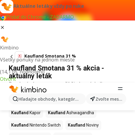
Aktuálne letáky vždy po ruke
Pridať do Chrome - ZADARMO
Kimbino
Kaufland Smotana 31 %
Všetky ponuky na jednom mieste
Kaufland Smotana 31 % akcia -
(14,1 tis. hodnotení)
aktuálny leták
Otvoriť
Pre daný výraz sme nenašli žiadne výsledky.
Ďalšie produkty v obchodoch
Hľadajte obchody, kategórie, produkty...
Zvoľte mesto
Kaufland
Kaufland
Kapor
Kaufland
Ashwagandha
Kaufland
Nintendo Switch
Kaufland
Noviny