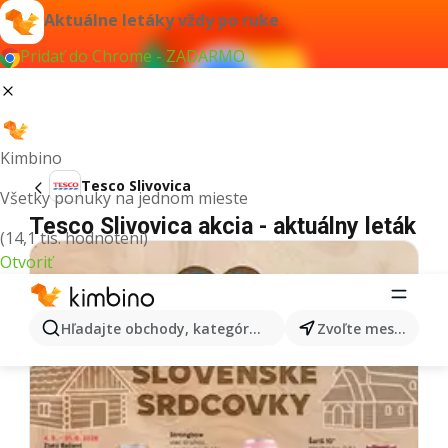
Aktuálne letáky vždy po ruke
Pridať do Chrome - ZADARMO
Kimbino
Tesco Slivovica
Všetky ponuky na jednom mieste
Tesco Slivovica akcia - aktuálny leták
(14,1 tis. hodnotení)
Otvoriť
Hľadajte obchody, kategórie, produkty...
Zvoľte mesto