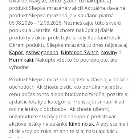
tovarov. Navyše, tento týždeň tu nakúpite aj
produkt Sliepka mrazená v akcii! Aktuálna zľava na
produkt Sliepka mrazená je v Kaufland platná
06.08.2026 - 12.08.2026. Nezmeškajte túto skvelú
ponuku a ušetrite. Ak chcete nakúpiť aj ďalšie
produkty v akcii, prelistujte si celý Kaufland leták.
Okrem poduktu Sliepka mrazená tu dnes nájdete aj
Kapor
,
Ashwagandha
,
Nintendo Switch
,
Noviny
a
Hurmikaki
. Nakúpte všetko čo potrebujete, ale
výhodne!
Produkt Sliepka mrazená nájdete v zľave aj v ďalších
obchodoch. Ak chcete zistiť, kto ponúka najlepšiu
cenu počas tohto alebo budúceho týždňa, pozrite si
aj ďalšie letáky z kategórie. Prelistujte si napríklad
online letáky z obchodov . Ak chcete ušetriť,
nezabudnite si vždy pred nákupom prelistovať
akciové letáky na stránke
Kimbino.sk
. A aby ste mali
akcie vždy po ruke, stiahnite si aj našu aplikáciu