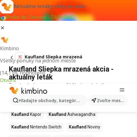
Aktuálne letáky vždy po ruke
Pridať do Chrome - ZADARMO
Kimbino
Kaufland Sliepka mrazená
Všetky ponuky na jednom mieste
Kaufland Sliepka mrazená akcia -
(14,1 tis. hodnotení)
aktuálny leták
Otvoriť
Pre daný výraz sme nenašli žiadne výsledky.
Ďalšie produkty v obchodoch
Hľadajte obchody, kategórie, produkty...
Zvoľte mesto
Kaufland
Kaufland
Kapor
Kaufland
Ashwagandha
Kaufland
Nintendo Switch
Kaufland
Noviny