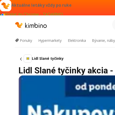
Aktuálne letáky vždy po ruke
Pridať do Chrome - ZADARMO
Ponuky
Hypermarkety
Elektronika
Bývanie, náby
Lidl Slané tyčinky
Lidl Slané tyčinky akcia -