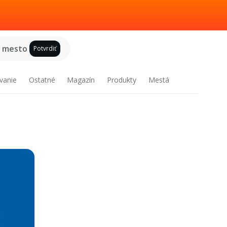
e mesto
Potvrdiť
vanie
Ostatné
Magazín
Produkty
Mestá