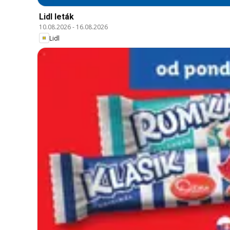
Lidl leták
10.08.2026
-
16.08.2026
Lidl