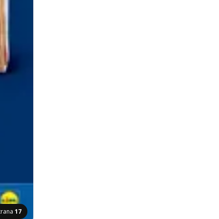
trana
17