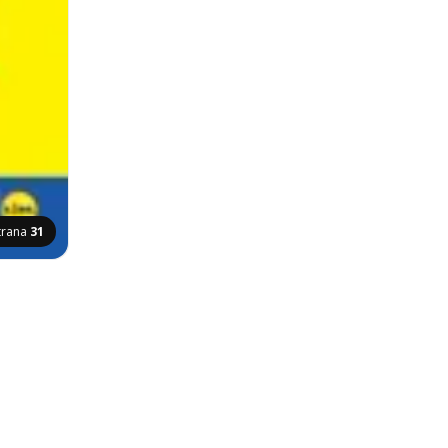
trana
31