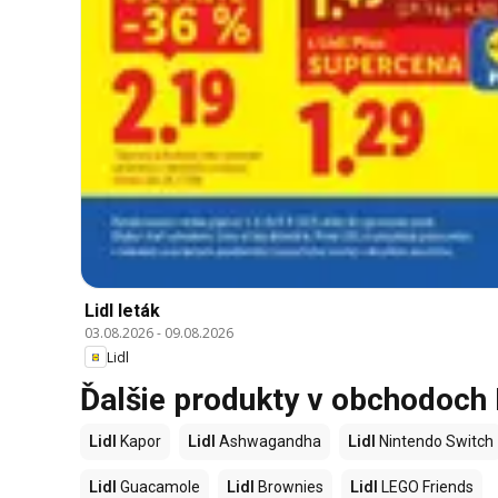
Lidl leták
03.08.2026
-
09.08.2026
Lidl
Ďalšie produkty v obchodoch 
Lidl
Kapor
Lidl
Ashwagandha
Lidl
Nintendo Switch
Lidl
Guacamole
Lidl
Brownies
Lidl
LEGO Friends