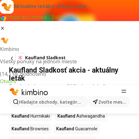
Aktuálne letáky vždy po ruke
Pridať do Chrome - ZADARMO
Kimbino
Kaufland Sladkosť
Všetky ponuky na jednom mieste
Kaufland Sladkosť akcia - aktuálny
(14,1 tis. hodnotení)
leták
Otvoriť
Pre daný výraz sme nenašli žiadne výsledky.
Ďalšie produkty v obchodoch
Hľadajte obchody, kategórie, produkty...
Zvoľte mesto
Kaufland
Kaufland
Hurmikaki
Kaufland
Ashwagandha
Kaufland
Brownies
Kaufland
Guacamole