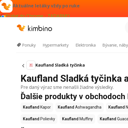
Aktuálne letáky vždy po ruke
Pridať do Chrome - ZADARMO
Ponuky
Hypermarkety
Elektronika
Bývanie, náby
Kaufland Sladká tyčinka
Kaufland Sladká tyčinka a
Pre daný výraz sme nenašli žiadne výsledky.
Ďalšie produkty v obchodoch
Kaufland
Kapor
Kaufland
Ashwagandha
Kaufland
N
Kaufland
Polievky
Kaufland
Muffiny
Kaufland
Guac