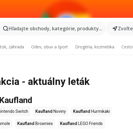
Hľadajte obchody, kategórie, produkty...
Zvoľt
tok, záhrada
Odev, obuv a šport
Drogéria, kozmetika
Cesto
kcia - aktuálny leták
 Kaufland
intendo Switch
Kaufland
Noviny
Kaufland
Hurmikaki
amole
Kaufland
Brownies
Kaufland
LEGO Friends