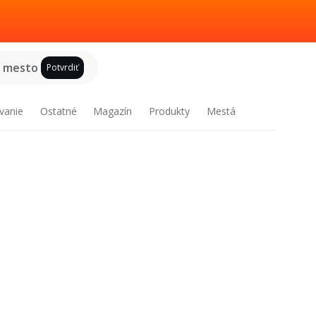
e mesto
Potvrdiť
vanie
Ostatné
Magazín
Produkty
Mestá