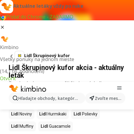
Aktuálne letáky vždy po ruke
Pridať do Chrome - ZADARMO
Kimbino
Lidl Škrupinový kufor
Všetky ponuky na jednom mieste
Lidl Škrupinový kufor akcia - aktuálny
(14,1 tis. hodnotení)
leták
Otvoriť
Pre daný výraz sme nenašli žiadne výsledky.
Ďalšie produkty v obchodoch Lidl
Hľadajte obchody, kategórie, produkty...
Zvoľte mesto
Lidl
Kapor
Lidl
Ashwagandha
Lidl
Nintendo Switch
Lidl
Noviny
Lidl
Hurmikaki
Lidl
Polievky
Lidl
Muffiny
Lidl
Guacamole