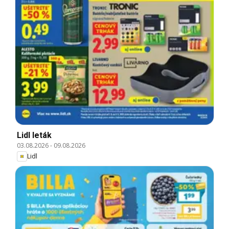
Lidl leták
03.08.2026
-
09.08.2026
Lidl