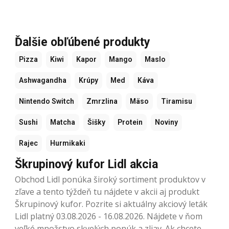
Ďalšie obľúbené produkty
Pizza
Kiwi
Kapor
Mango
Maslo
Ashwagandha
Krúpy
Med
Káva
Nintendo Switch
Zmrzlina
Mäso
Tiramisu
Sushi
Matcha
Šišky
Protein
Noviny
Rajec
Hurmikaki
Škrupinový kufor Lidl akcia
Obchod Lidl ponúka široký sortiment produktov v
zľave a tento týždeň tu nájdete v akcii aj produkt
Škrupinový kufor. Pozrite si aktuálny akciový leták
Lidl platný 03.08.2026 - 16.08.2026. Nájdete v ňom
veľké množstvo skvelých ponúk a zliav. Ak chcete