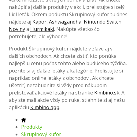
nakúpiť aj ďalšie produkty v akcii, prelistujte si celý
Lidl leták. Okrem poduktu Škrupinový kufor tu dnes
nájdete aj
Kapor
,
Ashwagandha
,
Nintendo Switch
,
Noviny
a
Hurmikaki
. Nakúpte všetko čo
potrebujete, ale výhodne!
Produkt Škrupinový kufor nájdete v zľave aj v
ďalších obchodoch. Ak chcete zistiť, kto ponúka
najlepšiu cenu počas tohto alebo budúceho týždňa,
pozrite si aj ďalšie letáky z kategórie. Prelistujte si
napríklad online letáky z obchodov . Ak chcete
ušetriť, nezabudnite si vždy pred nákupom
prelistovať akciové letáky na stránke
Kimbino.sk
. A
aby ste mali akcie vždy po ruke, stiahnite si aj našu
aplikáciu
Kimbino app
.
Produkty
Škrupinový kufor