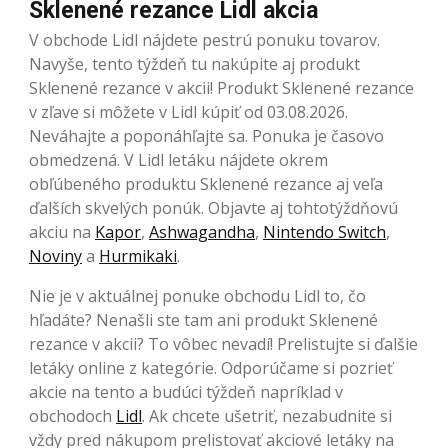
Sklenené rezance Lidl akcia
V obchode Lidl nájdete pestrú ponuku tovarov.
Navyše, tento týždeň tu nakúpite aj produkt
Sklenené rezance v akcii! Produkt Sklenené rezance
v zľave si môžete v Lidl kúpiť od 03.08.2026.
Neváhajte a poponáhľajte sa. Ponuka je časovo
obmedzená. V Lidl letáku nájdete okrem
obľúbeného produktu Sklenené rezance aj veľa
ďalších skvelých ponúk. Objavte aj tohtotýždňovú
akciu na
Kapor
,
Ashwagandha
,
Nintendo Switch
,
Noviny
a
Hurmikaki
.
Nie je v aktuálnej ponuke obchodu Lidl to, čo
hľadáte? Nenašli ste tam ani produkt Sklenené
rezance v akcii? To vôbec nevadí! Prelistujte si ďalšie
letáky online z kategórie. Odporúčame si pozrieť
akcie na tento a budúci týždeň napríklad v
obchodoch
Lidl
. Ak chcete ušetriť, nezabudnite si
vždy pred nákupom prelistovať akciové letáky na