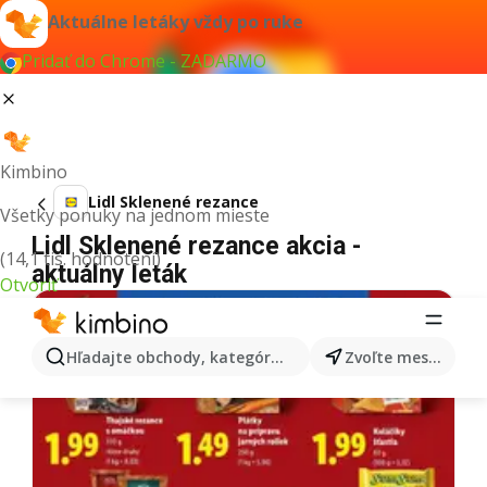
Aktuálne letáky vždy po ruke
Pridať do Chrome - ZADARMO
Kimbino
Lidl Sklenené rezance
Všetky ponuky na jednom mieste
Lidl Sklenené rezance akcia -
(14,1 tis. hodnotení)
aktuálny leták
Otvoriť
Hľadajte obchody, kategórie, produkty...
Zvoľte mesto