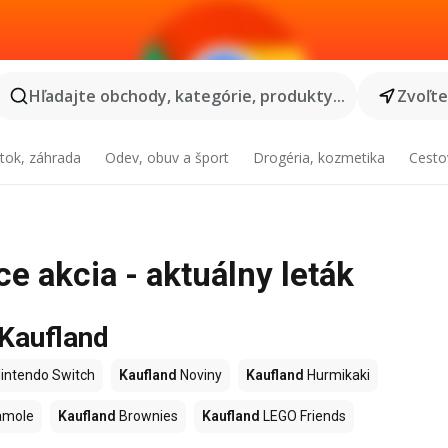
Hľadajte obchody, kategórie, produkty...
Zvoľt
tok, záhrada
Odev, obuv a šport
Drogéria, kozmetika
Cesto
e akcia - aktuálny leták
 Kaufland
intendo Switch
Kaufland
Noviny
Kaufland
Hurmikaki
amole
Kaufland
Brownies
Kaufland
LEGO Friends