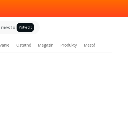
e mesto
Potvrdiť
vanie
Ostatné
Magazín
Produkty
Mestá