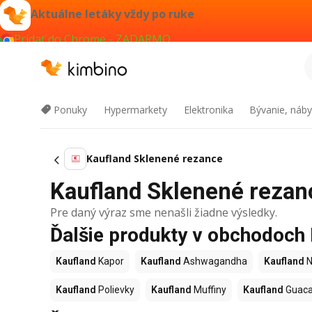
Aktuálne letáky vždy po ruke
Pridať do Chrome - ZADARMO
Ponuky
Hypermarkety
Elektronika
Bývanie, náby
Kaufland Sklenené rezance
Kaufland Sklenené rezanc
Pre daný výraz sme nenašli žiadne výsledky.
Ďalšie produkty v obchodoch
Kaufland
Kapor
Kaufland
Ashwagandha
Kaufland
N
Kaufland
Polievky
Kaufland
Muffiny
Kaufland
Guac