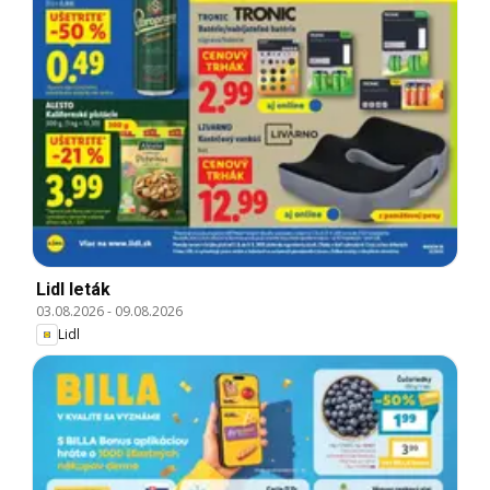
Lidl leták
03.08.2026
-
09.08.2026
Lidl