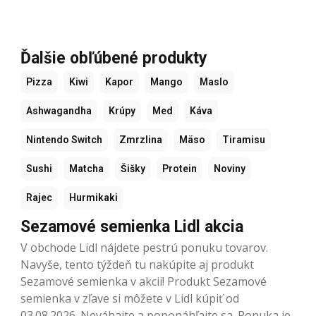
Ďalšie obľúbené produkty
Pizza
Kiwi
Kapor
Mango
Maslo
Ashwagandha
Krúpy
Med
Káva
Nintendo Switch
Zmrzlina
Mäso
Tiramisu
Sushi
Matcha
Šišky
Protein
Noviny
Rajec
Hurmikaki
Sezamové semienka Lidl akcia
V obchode Lidl nájdete pestrú ponuku tovarov.
Navyše, tento týždeň tu nakúpite aj produkt
Sezamové semienka v akcii! Produkt Sezamové
semienka v zľave si môžete v Lidl kúpiť od
03.08.2026. Neváhajte a poponáhľajte sa. Ponuka je