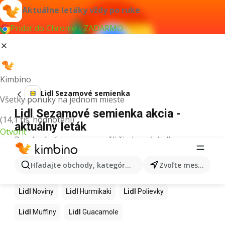
Aktuálne letáky vždy po ruke
Pridať do Chrome - ZADARMO
Kimbino
Lidl Sezamové semienka
Všetky ponuky na jednom mieste
Lidl Sezamové semienka akcia -
(14,1 tis. hodnotení)
aktuálny leták
Otvoriť
Pre daný výraz sme nenašli žiadne výsledky.
Ďalšie produkty v obchodoch Lidl
Hľadajte obchody, kategórie, produkty...
Zvoľte mesto
Lidl
Kapor
Lidl
Ashwagandha
Lidl
Nintendo Switch
Lidl
Noviny
Lidl
Hurmikaki
Lidl
Polievky
Lidl
Muffiny
Lidl
Guacamole