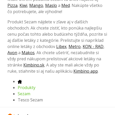
Pizza
,
Kiwi
,
Mango
,
Maslo
a
Med
. Nakúpte všetko
čo potrebujete, ale výhodne!
Produkt Sezam nájdete v zľave aj v ďalších
obchodoch. Ak chcete zistiť, kto ponúka najlepšiu
cenu počas tohto alebo budúceho týždňa, pozrite si
aj ďalšie letáky z kategórie. Prelistujte si napríklad
online letáky z obchodov
Libex
,
Metro
,
KON - RAD
,
Avon
a
Makos
. Ak chcete ušetriť, nezabudnite si
vždy pred nákupom prelistovať akciové letáky na
stránke
Kimbino.sk
. A aby ste mali akcie vždy po
ruke, stiahnite si aj našu aplikáciu
Kimbino app
.
Produkty
Sezam
Tesco Sezam