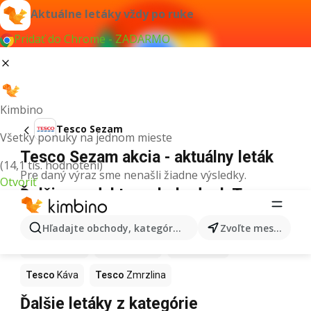
Aktuálne letáky vždy po ruke
Pridať do Chrome - ZADARMO
Kimbino
Tesco Sezam
Všetky ponuky na jednom mieste
Tesco Sezam akcia - aktuálny leták
(14,1 tis. hodnotení)
Pre daný výraz sme nenašli žiadne výsledky.
Otvoriť
Ďalšie produkty v obchodoch Tesco
Tesco
Pizza
Tesco
Kiwi
Tesco
Mango
Hľadajte obchody, kategórie, produkty...
Zvoľte mesto
Tesco
Maslo
Tesco
Krúpy
Tesco
Med
Tesco
Káva
Tesco
Zmrzlina
Ďalšie letáky z kategórie