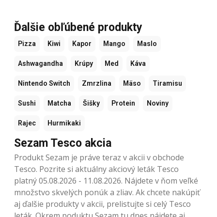
Ďalšie obľúbené produkty
Pizza
Kiwi
Kapor
Mango
Maslo
Ashwagandha
Krúpy
Med
Káva
Nintendo Switch
Zmrzlina
Mäso
Tiramisu
Sushi
Matcha
Šišky
Protein
Noviny
Rajec
Hurmikaki
Sezam Tesco akcia
Produkt Sezam je práve teraz v akcii v obchode
Tesco. Pozrite si aktuálny akciový leták Tesco
platný 05.08.2026 - 11.08.2026. Nájdete v ňom veľké
množstvo skvelých ponúk a zliav. Ak chcete nakúpiť
aj ďalšie produkty v akcii, prelistujte si celý Tesco
leták. Okrem poduktu Sezam tu dnes nájdete aj