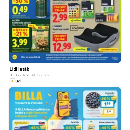
Lidl leták
03.08.2026
-
09.08.2026
Lidl