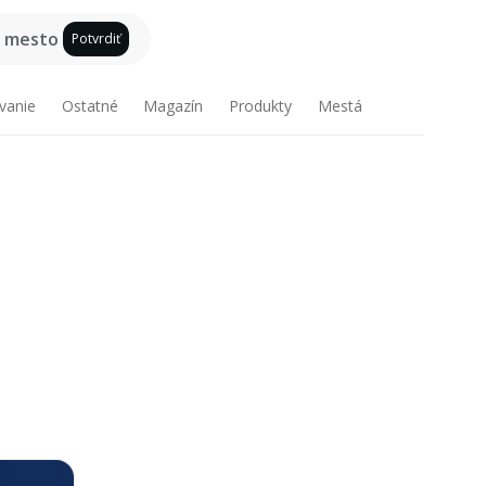
e mesto
Potvrdiť
vanie
Ostatné
Magazín
Produkty
Mestá