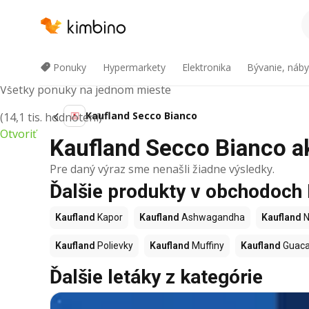
Kimbino
Ponuky
Hypermarkety
Elektronika
Bývanie, náby
Všetky ponuky na jednom mieste
Kaufland Secco Bianco
(14,1 tis. hodnotení)
Otvoriť
Kaufland Secco Bianco ak
Pre daný výraz sme nenašli žiadne výsledky.
Ďalšie produkty v obchodoch
Kaufland
Kapor
Kaufland
Ashwagandha
Kaufland
N
Kaufland
Polievky
Kaufland
Muffiny
Kaufland
Guac
Ďalšie letáky z kategórie