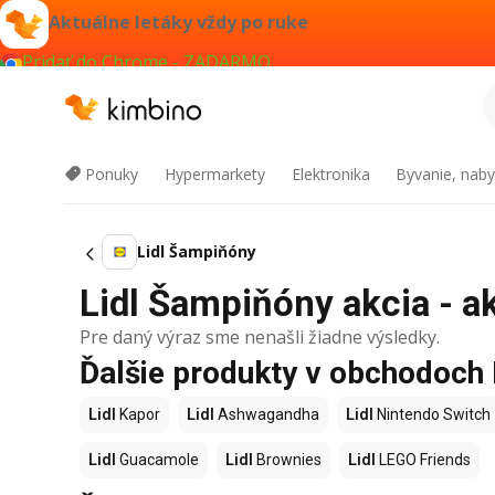
Aktuálne letáky vždy po ruke
Pridať do Chrome - ZADARMO
Ponuky
Hypermarkety
Elektronika
Byvanie, naby
Lidl Šampiňóny
Lidl Šampiňóny akcia - ak
Pre daný výraz sme nenašli žiadne výsledky.
Ďalšie produkty v obchodoch 
Lidl
Kapor
Lidl
Ashwagandha
Lidl
Nintendo Switch
Lidl
Guacamole
Lidl
Brownies
Lidl
LEGO Friends