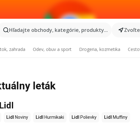
Hľadajte obchody, kategórie, produkty...
Zvoľt
tok, zahrada
Odev, obuv a sport
Drogeria, kozmetika
Cesto
tuálny leták
Lidl
Lidl
Noviny
Lidl
Hurmikaki
Lidl
Polievky
Lidl
Muffiny