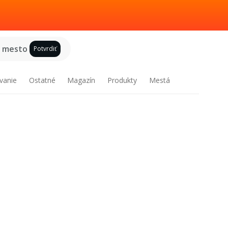
e mesto
Potvrdiť
vanie
Ostatné
Magazín
Produkty
Mestá