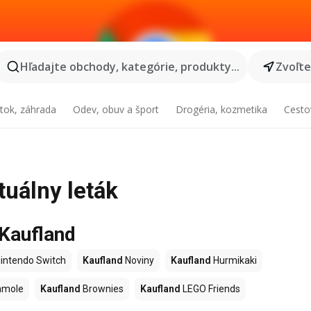
Hľadajte obchody, kategórie, produkty...
Zvoľt
tok, záhrada
Odev, obuv a šport
Drogéria, kozmetika
Cesto
tuálny leták
 Kaufland
intendo Switch
Kaufland
Noviny
Kaufland
Hurmikaki
amole
Kaufland
Brownies
Kaufland
LEGO Friends