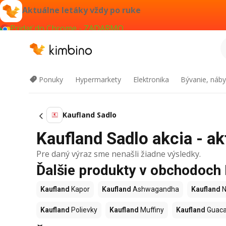
Aktuálne letáky vždy po ruke
Pridať do Chrome - ZADARMO
Ponuky
Hypermarkety
Elektronika
Bývanie, náby
Kaufland Sadlo
Kaufland Sadlo akcia - ak
Pre daný výraz sme nenašli žiadne výsledky.
Ďalšie produkty v obchodoch
Kaufland
Kapor
Kaufland
Ashwagandha
Kaufland
N
Kaufland
Polievky
Kaufland
Muffiny
Kaufland
Guac