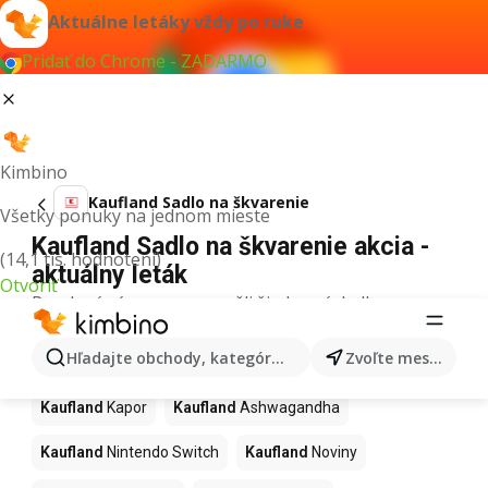
Aktuálne letáky vždy po ruke
Pridať do Chrome - ZADARMO
Kimbino
Kaufland Sadlo na škvarenie
Všetky ponuky na jednom mieste
Kaufland Sadlo na škvarenie akcia -
(14,1 tis. hodnotení)
aktuálny leták
Otvoriť
Pre daný výraz sme nenašli žiadne výsledky.
Ďalšie produkty v obchodoch
Hľadajte obchody, kategórie, produkty...
Zvoľte mesto
Kaufland
Kaufland
Kapor
Kaufland
Ashwagandha
Kaufland
Nintendo Switch
Kaufland
Noviny