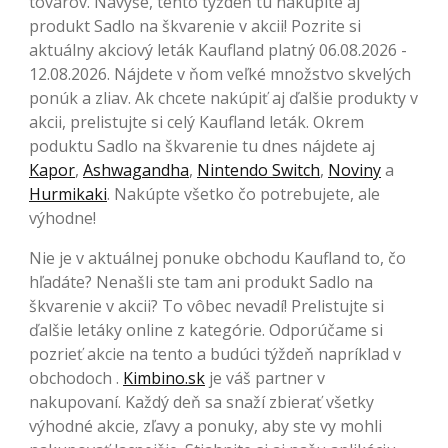
tovarov. Navyše, tento týždeň tu nakúpite aj
produkt Sadlo na škvarenie v akcii! Pozrite si
aktuálny akciový leták Kaufland platný 06.08.2026 -
12.08.2026. Nájdete v ňom veľké množstvo skvelých
ponúk a zliav. Ak chcete nakúpiť aj ďalšie produkty v
akcii, prelistujte si celý Kaufland leták. Okrem
poduktu Sadlo na škvarenie tu dnes nájdete aj
Kapor
,
Ashwagandha
,
Nintendo Switch
,
Noviny
a
Hurmikaki
. Nakúpte všetko čo potrebujete, ale
výhodne!
Nie je v aktuálnej ponuke obchodu Kaufland to, čo
hľadáte? Nenašli ste tam ani produkt Sadlo na
škvarenie v akcii? To vôbec nevadí! Prelistujte si
ďalšie letáky online z kategórie. Odporúčame si
pozrieť akcie na tento a budúci týždeň napríklad v
obchodoch .
Kimbino.sk
je váš partner v
nakupovaní. Každý deň sa snaží zbierať všetky
výhodné akcie, zľavy a ponuky, aby ste vy mohli