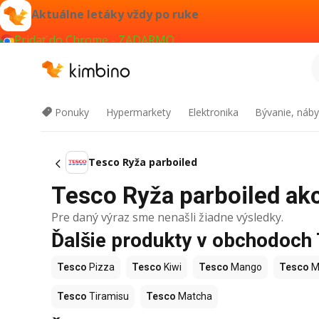
Aktuálne letáky vždy po ruke
Pridať do Chrome - ZADARMO
Ponuky
Hypermarkety
Elektronika
Bývanie, náby
Tesco Ryža parboiled
Tesco Ryža parboiled akci
Pre daný výraz sme nenašli žiadne výsledky.
Ďalšie produkty v obchodoch
Tesco
Pizza
Tesco
Kiwi
Tesco
Mango
Tesco
M
Tesco
Tiramisu
Tesco
Matcha