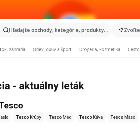
Hľadajte obchody, kategórie, produkty...
Zvoľt
tok, záhrada
Odev, obuv a šport
Drogéria, kozmetika
Cesto
a - aktuálny leták
 Tesco
aslo
Tesco
Krúpy
Tesco
Med
Tesco
Káva
Tesco
Mäso