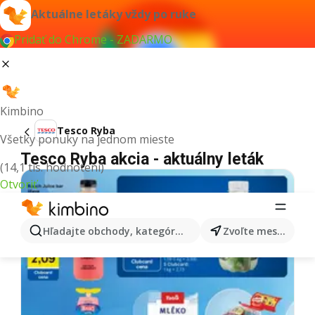
Aktuálne letáky vždy po ruke
Pridať do Chrome - ZADARMO
Kimbino
Tesco Ryba
Všetky ponuky na jednom mieste
Tesco Ryba akcia - aktuálny leták
(14,1 tis. hodnotení)
Otvoriť
Hľadajte obchody, kategórie, produkty...
Zvoľte mesto