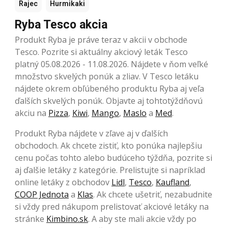
Rajec
Hurmikaki
Ryba Tesco akcia
Produkt Ryba je práve teraz v akcii v obchode
Tesco. Pozrite si aktuálny akciový leták Tesco
platný 05.08.2026 - 11.08.2026. Nájdete v ňom veľké
množstvo skvelých ponúk a zliav. V Tesco letáku
nájdete okrem obľúbeného produktu Ryba aj veľa
ďalších skvelých ponúk. Objavte aj tohtotýždňovú
akciu na
Pizza
,
Kiwi
,
Mango
,
Maslo
a
Med
.
Produkt Ryba nájdete v zľave aj v ďalších
obchodoch. Ak chcete zistiť, kto ponúka najlepšiu
cenu počas tohto alebo budúceho týždňa, pozrite si
aj ďalšie letáky z kategórie. Prelistujte si napríklad
online letáky z obchodov
Lidl
,
Tesco
,
Kaufland
,
COOP Jednota
a
Klas
. Ak chcete ušetriť, nezabudnite
si vždy pred nákupom prelistovať akciové letáky na
stránke
Kimbino.sk
. A aby ste mali akcie vždy po