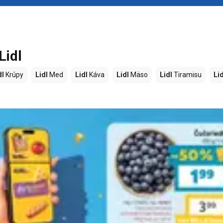
Lidl
dl
Krúpy
Lidl
Med
Lidl
Káva
Lidl
Mäso
Lidl
Tiramisu
Lid