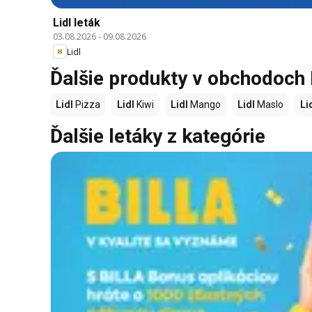
Lidl leták
03.08.2026
-
09.08.2026
Lidl
Ďalšie produkty v obchodoch 
Lidl
Pizza
Lidl
Kiwi
Lidl
Mango
Lidl
Maslo
Li
Ďalšie letáky z kategórie