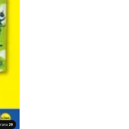
trana
29