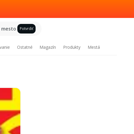
e mesto
Potvrdiť
vanie
Ostatné
Magazín
Produkty
Mestá