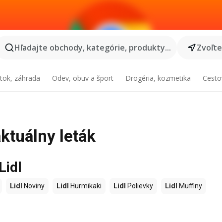
Hľadajte obchody, kategórie, produkty...
Zvoľt
tok, záhrada
Odev, obuv a šport
Drogéria, kozmetika
Cesto
aktuálny leták
Lidl
Lidl
Noviny
Lidl
Hurmikaki
Lidl
Polievky
Lidl
Muffiny