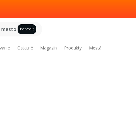
e mesto
Potvrdiť
vanie
Ostatné
Magazín
Produkty
Mestá