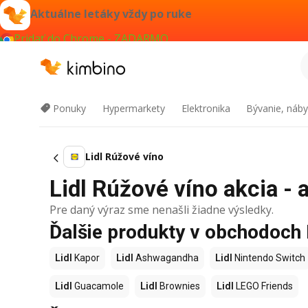
Aktuálne letáky vždy po ruke
Pridať do Chrome - ZADARMO
Ponuky
Hypermarkety
Elektronika
Bývanie, náby
Lidl Rúžové víno
Lidl Rúžové víno akcia - 
Pre daný výraz sme nenašli žiadne výsledky.
Ďalšie produkty v obchodoch 
Lidl
Kapor
Lidl
Ashwagandha
Lidl
Nintendo Switch
Lidl
Guacamole
Lidl
Brownies
Lidl
LEGO Friends