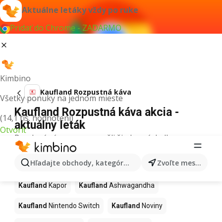
Aktuálne letáky vždy po ruke
Pridať do Chrome - ZADARMO
Kimbino
Kaufland Rozpustná káva
Všetky ponuky na jednom mieste
Kaufland Rozpustná káva akcia -
(14,1 tis. hodnotení)
aktuálny leták
Otvoriť
Pre daný výraz sme nenašli žiadne výsledky.
Ďalšie produkty v obchodoch
Hľadajte obchody, kategórie, produkty...
Zvoľte mesto
Kaufland
Kaufland
Kapor
Kaufland
Ashwagandha
Kaufland
Nintendo Switch
Kaufland
Noviny