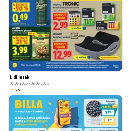
Lidl leták
03.08.2026
-
09.08.2026
Lidl