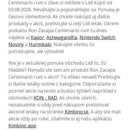
Centenario rum v zľave si môžete v Lidl kúpiť od
03.08.2026. Neváhajte a poponáhľajte sa. Ponuka je
časovo obmedzená. Ak chcete nakúpiť aj ďalšie
produkty v akcii, prelistujte si celý Lidl leták. Okrem
poduktu Ron Zacapa Centenario rum tu dnes
nájdete aj
Kapor
,
Ashwagandha
,
Nintendo Switch
,
Noviny
a
Hurmikaki
. Nakúpte všetko čo
potrebujete, ale výhodne!
Nie je v aktuálnej ponuke obchodu Lidl to, čo
hľadáte? Nenašli ste tam ani produkt Ron Zacapa
Centenario rum v akcii? To vôbec nevadí! Prelistujte
si ďalšie letáky online z kategórie. Odporúčame si
pozrieť akcie na tento a budúci týždeň napríklad v
obchodoch
KON - RAD
. Ak chcete ušetriť,
nezabudnite si vždy pred nákupom prelistovať
akciové letáky na stránke
Kimbino.sk
. A aby ste mali
akcie vždy po ruke, stiahnite si aj našu aplikáciu
Kimbino app
.