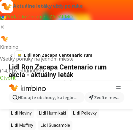
Aktuálne letáky vždy po ruke
Pridať do Chrome - ZADARMO
Kimbino
Lidl Ron Zacapa Centenario rum
Všetky ponuky na jednom mieste
Lidl Ron Zacapa Centenario rum
(14,1 tis. hodnotení)
akcia - aktuálny leták
Otvoriť
Pre daný výraz sme nenašli žiadne výsledky.
Ďalšie produkty v obchodoch Lidl
Hľadajte obchody, kategórie, produkty...
Zvoľte mesto
Lidl
Kapor
Lidl
Ashwagandha
Lidl
Nintendo Switch
Lidl
Noviny
Lidl
Hurmikaki
Lidl
Polievky
Lidl
Muffiny
Lidl
Guacamole