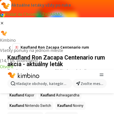
Aktuálne letáky vždy po ruke
Pridať do Chrome - ZADARMO
Kimbino
Kaufland Ron Zacapa Centenario rum
Všetky ponuky na jednom mieste
Kaufland Ron Zacapa Centenario rum
(14,1 tis. hodnotení)
akcia - aktuálny leták
Otvoriť
Pre daný výraz sme nenašli žiadne výsledky.
Ďalšie produkty v obchodoch
Hľadajte obchody, kategórie, produkty...
Zvoľte mesto
Kaufland
Kaufland
Kapor
Kaufland
Ashwagandha
Kaufland
Nintendo Switch
Kaufland
Noviny