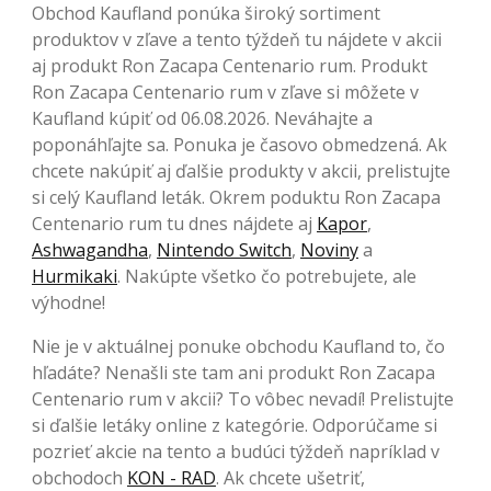
Obchod Kaufland ponúka široký sortiment
produktov v zľave a tento týždeň tu nájdete v akcii
aj produkt Ron Zacapa Centenario rum. Produkt
Ron Zacapa Centenario rum v zľave si môžete v
Kaufland kúpiť od 06.08.2026. Neváhajte a
poponáhľajte sa. Ponuka je časovo obmedzená. Ak
chcete nakúpiť aj ďalšie produkty v akcii, prelistujte
si celý Kaufland leták. Okrem poduktu Ron Zacapa
Centenario rum tu dnes nájdete aj
Kapor
,
Ashwagandha
,
Nintendo Switch
,
Noviny
a
Hurmikaki
. Nakúpte všetko čo potrebujete, ale
výhodne!
Nie je v aktuálnej ponuke obchodu Kaufland to, čo
hľadáte? Nenašli ste tam ani produkt Ron Zacapa
Centenario rum v akcii? To vôbec nevadí! Prelistujte
si ďalšie letáky online z kategórie. Odporúčame si
pozrieť akcie na tento a budúci týždeň napríklad v
obchodoch
KON - RAD
. Ak chcete ušetriť,