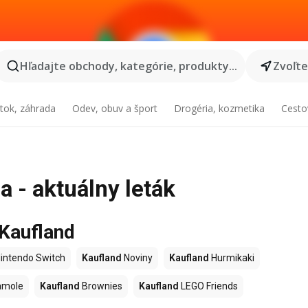
Hľadajte obchody, kategórie, produkty...
Zvoľt
tok, záhrada
Odev, obuv a šport
Drogéria, kozmetika
Cesto
a - aktuálny leták
 Kaufland
intendo Switch
Kaufland
Noviny
Kaufland
Hurmikaki
amole
Kaufland
Brownies
Kaufland
LEGO Friends