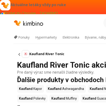
Aktuálne letáky vždy po ruke
Pridať do Chrome - ZADARMO
Ponuky
Hypermarkety
Elektronika
Bývanie, náby
Kaufland River Tonic
Kaufland River Tonic akci
Pre daný výraz sme nenašli žiadne výsledky.
Ďalšie produkty v obchodoch
Kaufland
Kapor
Kaufland
Ashwagandha
Kaufland
N
Kaufland
Polievky
Kaufland
Muffiny
Kaufland
Guac