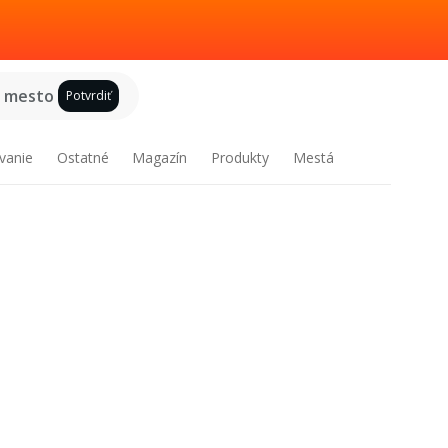
e mesto
Potvrdiť
vanie
Ostatné
Magazín
Produkty
Mestá