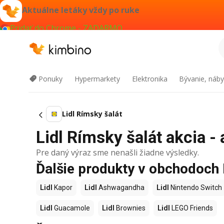
Aktuálne letáky vždy po ruke
Pridať do Chrome - ZADARMO
Ponuky
Hypermarkety
Elektronika
Bývanie, náby
Lidl Rímsky šalát
Lidl Rímsky šalát akcia - 
Pre daný výraz sme nenašli žiadne výsledky.
Ďalšie produkty v obchodoch 
Lidl
Kapor
Lidl
Ashwagandha
Lidl
Nintendo Switch
Lidl
Guacamole
Lidl
Brownies
Lidl
LEGO Friends