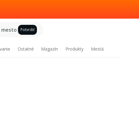
e mesto
Potvrdiť
vanie
Ostatné
Magazín
Produkty
Mestá