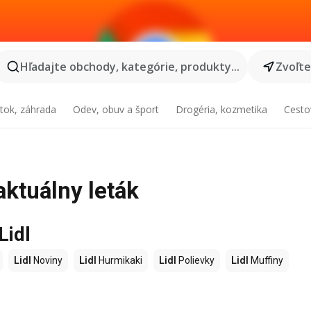
Hľadajte obchody, kategórie, produkty...
Zvoľt
tok, záhrada
Odev, obuv a šport
Drogéria, kozmetika
Cesto
aktuálny leták
Lidl
Lidl
Noviny
Lidl
Hurmikaki
Lidl
Polievky
Lidl
Muffiny