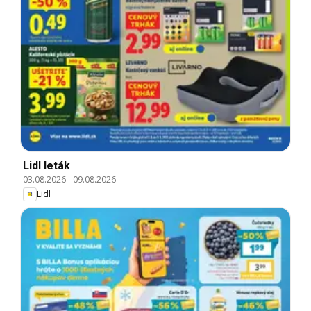
Lidl leták
03.08.2026
-
09.08.2026
Lidl