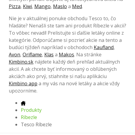
Pizza
,
Kiwi
,
Mango
,
Maslo
a
Med
.
Nie je v aktuálnej ponuke obchodu Tesco to, čo
hľadáte? Nenašli ste tam ani produkt Ríbezle v akcii?
To vôbec nevadí! Prelistujte si ďalšie letáky online z
kategórie. Odporúčame si pozrieť akcie na tento a
budúci týždeň napríklad v obchodoch
Kaufland
,
Avon
,
Oriflame
,
Klas
a
Makos
. Na stránke
Kimbino.sk
nájdete každý deň prehľad aktuálnych
akcií. A ak chcete byť informovaný o obľúbených
akciách ako prvý, stiahnite si našu aplikáciu
Kimbino app
a my vás na nové letáky a akcie vždy
upozorníme.
Produkty
Ríbezle
Tesco Ríbezle