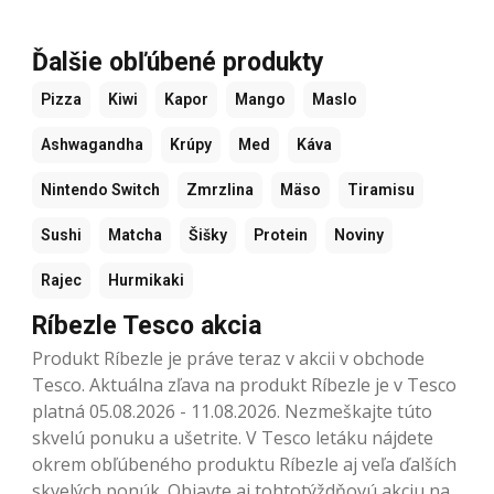
Ďalšie obľúbené produkty
Pizza
Kiwi
Kapor
Mango
Maslo
Ashwagandha
Krúpy
Med
Káva
Nintendo Switch
Zmrzlina
Mäso
Tiramisu
Sushi
Matcha
Šišky
Protein
Noviny
Rajec
Hurmikaki
Ríbezle Tesco akcia
Produkt Ríbezle je práve teraz v akcii v obchode
Tesco. Aktuálna zľava na produkt Ríbezle je v Tesco
platná 05.08.2026 - 11.08.2026. Nezmeškajte túto
skvelú ponuku a ušetrite. V Tesco letáku nájdete
okrem obľúbeného produktu Ríbezle aj veľa ďalších
skvelých ponúk. Objavte aj tohtotýždňovú akciu na