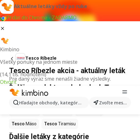
Aktuálne letáky vždy po ruke
Pridať do Chrome - ZADARMO
Kimbino
Tesco Ríbezle
Všetky ponuky na jednom mieste
Tesco Ríbezle akcia - aktuálny leták
(14,1 tis. hodnotení)
Pre daný výraz sme nenašli žiadne výsledky.
Otvoriť
Ďalšie produkty v obchodoch Tesco
Tesco
Pizza
Tesco
Kiwi
Tesco
Mango
Hľadajte obchody, kategórie, produkty...
Zvoľte mesto
Tesco
Maslo
Tesco
Krúpy
Tesco
Med
Tesco
Mäso
Tesco
Tiramisu
Ďalšie letáky z kategórie