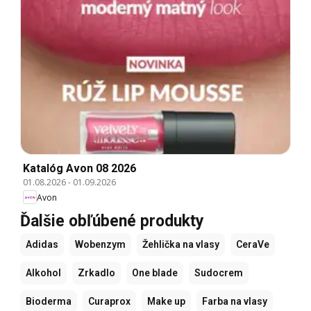
Katalóg Avon 08 2026
01.08.2026
-
01.09.2026
Avon
Ďalšie obľúbené produkty
Adidas
Wobenzym
Žehlička na vlasy
CeraVe
Alkohol
Zrkadlo
One blade
Sudocrem
Bioderma
Curaprox
Make up
Farba na vlasy