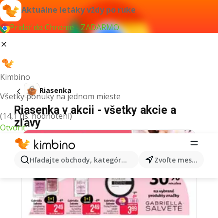
Aktuálne letáky vždy po ruke
Pridať do Chrome - ZADARMO
Kimbino
Riasenka
Všetky ponuky na jednom mieste
Riasenka v akcii - všetky akcie a
(14,1 tis. hodnotení)
zľavy
Otvoriť
Hľadajte obchody, kategórie, produkty...
Zvoľte mesto