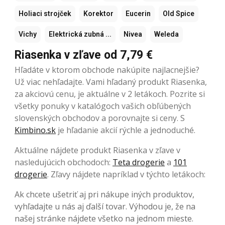
Holiaci strojček
Korektor
Eucerin
Old Spice
Vichy
Elektrická zubná ...
Nivea
Weleda
Riasenka v zľave od 7,79 €
Hľadáte v ktorom obchode nakúpite najlacnejšie?
Už viac nehľadajte. Vami hľadaný produkt Riasenka,
za akciovú cenu, je aktuálne v 2 letákoch. Pozrite si
všetky ponuky v katalógoch vašich obľúbených
slovenských obchodov a porovnajte si ceny. S
Kimbino.sk
je hľadanie akcií rýchle a jednoduché.
Aktuálne nájdete produkt Riasenka v zľave v
nasledujúcich obchodoch:
Teta drogerie
a
101
drogerie
. Zľavy nájdete napríklad v týchto letákoch:
Ak chcete ušetriť aj pri nákupe iných produktov,
vyhľadajte u nás aj ďalší tovar. Výhodou je, že na
našej stránke nájdete všetko na jednom mieste.