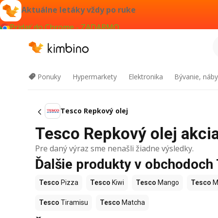
Aktuálne letáky vždy po ruke
Pridať do Chrome - ZADARMO
Ponuky
Hypermarkety
Elektronika
Bývanie, náby
Tesco Repkový olej
Tesco Repkový olej akcia 
Pre daný výraz sme nenašli žiadne výsledky.
Ďalšie produkty v obchodoch
Tesco
Pizza
Tesco
Kiwi
Tesco
Mango
Tesco
M
Tesco
Tiramisu
Tesco
Matcha