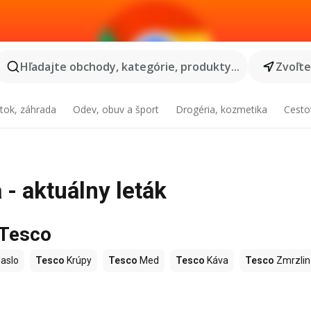
Hľadajte obchody, kategórie, produkty...
Zvoľt
tok, záhrada
Odev, obuv a šport
Drogéria, kozmetika
Cesto
- aktuálny leták
 Tesco
aslo
Tesco
Krúpy
Tesco
Med
Tesco
Káva
Tesco
Zmrzlin