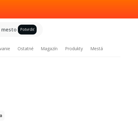
e mesto
Potvrdiť
vanie
Ostatné
Magazín
Produkty
Mestá
a