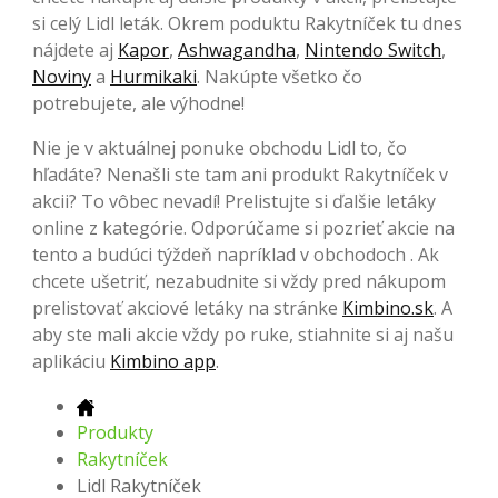
si celý Lidl leták. Okrem poduktu Rakytníček tu dnes
nájdete aj
Kapor
,
Ashwagandha
,
Nintendo Switch
,
Noviny
a
Hurmikaki
. Nakúpte všetko čo
potrebujete, ale výhodne!
Nie je v aktuálnej ponuke obchodu Lidl to, čo
hľadáte? Nenašli ste tam ani produkt Rakytníček v
akcii? To vôbec nevadí! Prelistujte si ďalšie letáky
online z kategórie. Odporúčame si pozrieť akcie na
tento a budúci týždeň napríklad v obchodoch . Ak
chcete ušetriť, nezabudnite si vždy pred nákupom
prelistovať akciové letáky na stránke
Kimbino.sk
. A
aby ste mali akcie vždy po ruke, stiahnite si aj našu
aplikáciu
Kimbino app
.
Produkty
Rakytníček
Lidl Rakytníček