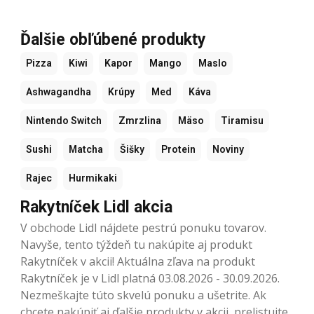
Ďalšie obľúbené produkty
Pizza
Kiwi
Kapor
Mango
Maslo
Ashwagandha
Krúpy
Med
Káva
Nintendo Switch
Zmrzlina
Mäso
Tiramisu
Sushi
Matcha
Šišky
Protein
Noviny
Rajec
Hurmikaki
Rakytníček Lidl akcia
V obchode Lidl nájdete pestrú ponuku tovarov.
Navyše, tento týždeň tu nakúpite aj produkt
Rakytníček v akcii! Aktuálna zľava na produkt
Rakytníček je v Lidl platná 03.08.2026 - 30.09.2026.
Nezmeškajte túto skvelú ponuku a ušetrite. Ak
chcete nakúpiť aj ďalšie produkty v akcii, prelistujte