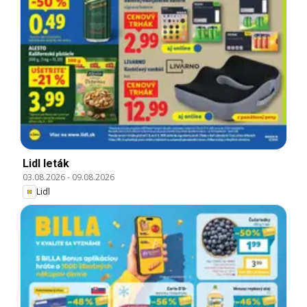
Lidl leták
03.08.2026
-
09.08.2026
Lidl