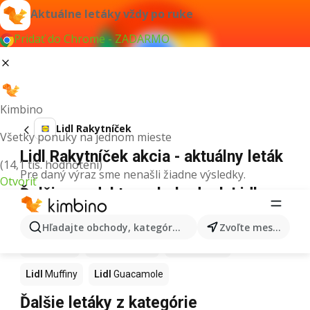
Aktuálne letáky vždy po ruke
Pridať do Chrome - ZADARMO
Kimbino
Lidl Rakytníček
Všetky ponuky na jednom mieste
Lidl Rakytníček akcia - aktuálny leták
(14,1 tis. hodnotení)
Pre daný výraz sme nenašli žiadne výsledky.
Otvoriť
Ďalšie produkty v obchodoch Lidl
Lidl
Kapor
Lidl
Ashwagandha
Lidl
Nintendo Switch
Hľadajte obchody, kategórie, produkty...
Zvoľte mesto
Lidl
Noviny
Lidl
Hurmikaki
Lidl
Polievky
Lidl
Muffiny
Lidl
Guacamole
Ďalšie letáky z kategórie