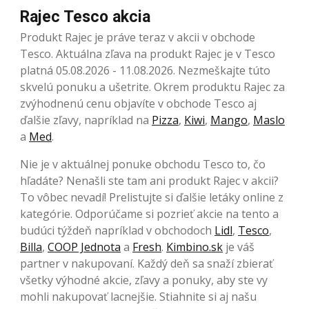
Rajec Tesco akcia
Produkt Rajec je práve teraz v akcii v obchode
Tesco. Aktuálna zľava na produkt Rajec je v Tesco
platná 05.08.2026 - 11.08.2026. Nezmeškajte túto
skvelú ponuku a ušetrite. Okrem produktu Rajec za
zvýhodnenú cenu objavíte v obchode Tesco aj
ďalšie zľavy, napríklad na
Pizza
,
Kiwi
,
Mango
,
Maslo
a
Med
.
Nie je v aktuálnej ponuke obchodu Tesco to, čo
hľadáte? Nenašli ste tam ani produkt Rajec v akcii?
To vôbec nevadí! Prelistujte si ďalšie letáky online z
kategórie. Odporúčame si pozrieť akcie na tento a
budúci týždeň napríklad v obchodoch
Lidl
,
Tesco
,
Billa
,
COOP Jednota
a
Fresh
.
Kimbino.sk
je váš
partner v nakupovaní. Každý deň sa snaží zbierať
všetky výhodné akcie, zľavy a ponuky, aby ste vy
mohli nakupovať lacnejšie. Stiahnite si aj našu