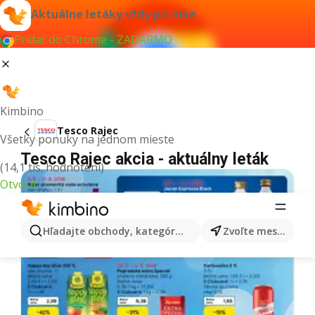
Aktuálne letáky vždy po ruke
Pridať do Chrome - ZADARMO
Kimbino
Tesco Rajec
Všetky ponuky na jednom mieste
Tesco Rajec akcia - aktuálny leták
(14,1 tis. hodnotení)
Otvoriť
Hľadajte obchody, kategórie, produkty...
Zvoľte mesto