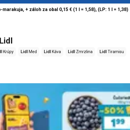
marakuja, + záloh za obal 0,15 € (1 l = 1,58), (LP: 1 l = 1,38)
Lidl
dl
Krúpy
Lidl
Med
Lidl
Káva
Lidl
Zmrzlina
Lidl
Tiramisu