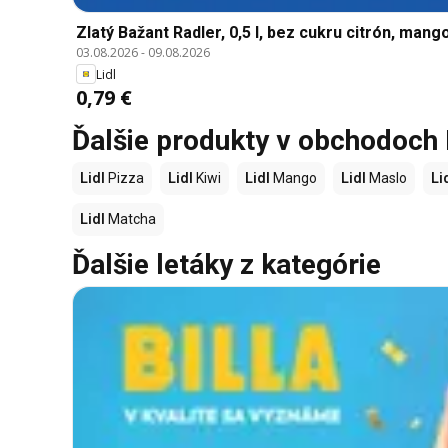
Zlatý Bažant Radler, 0,5 l, bez cukru citrón, mango-
03.08.2026
-
09.08.2026
Lidl
0,79 €
Ďalšie produkty v obchodoch 
Lidl
Pizza
Lidl
Kiwi
Lidl
Mango
Lidl
Maslo
Li
Lidl
Matcha
Ďalšie letáky z kategórie