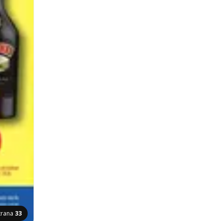
trana
33