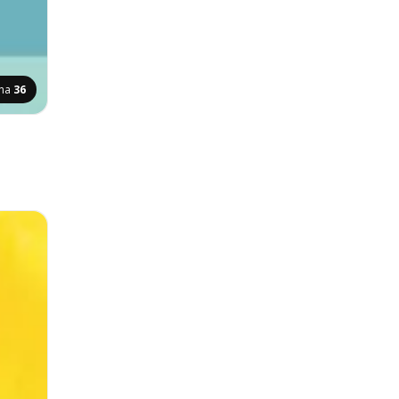
ana
36