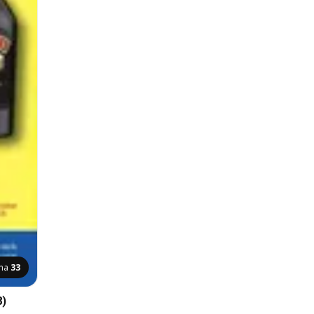
ana
33
8)