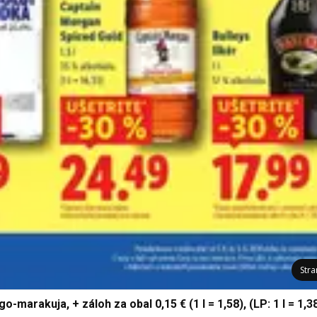
Str
o-marakuja, + záloh za obal 0,15 € (1 l = 1,58), (LP: 1 l = 1,3