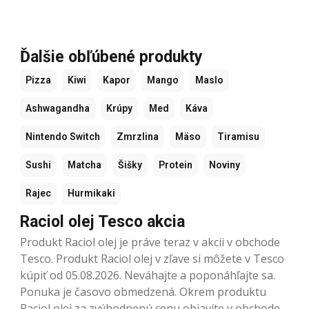
Ďalšie obľúbené produkty
Pizza
Kiwi
Kapor
Mango
Maslo
Ashwagandha
Krúpy
Med
Káva
Nintendo Switch
Zmrzlina
Mäso
Tiramisu
Sushi
Matcha
Šišky
Protein
Noviny
Rajec
Hurmikaki
Raciol olej Tesco akcia
Produkt Raciol olej je práve teraz v akcii v obchode
Tesco. Produkt Raciol olej v zľave si môžete v Tesco
kúpiť od 05.08.2026. Neváhajte a poponáhľajte sa.
Ponuka je časovo obmedzená. Okrem produktu
Raciol olej za zvýhodnenú cenu objavíte v obchode