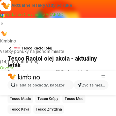
Aktuálne letáky vždy po ruke
Pridať do Chrome - ZADARMO
Kimbino
Tesco Raciol olej
Všetky ponuky na jednom mieste
Tesco Raciol olej akcia - aktuálny
(14,1 tis. hodnotení)
leták
Otvoriť
Pre daný výraz sme nenašli žiadne výsledky.
Ďalšie produkty v obchodoch Tesco
Hľadajte obchody, kategórie, produkty...
Zvoľte mesto
Tesco
Pizza
Tesco
Kiwi
Tesco
Mango
Tesco
Maslo
Tesco
Krúpy
Tesco
Med
Tesco
Káva
Tesco
Zmrzlina