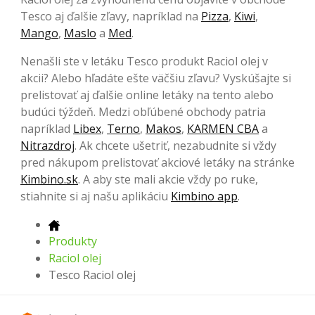
Tesco aj ďalšie zľavy, napríklad na
Pizza
,
Kiwi
,
Mango
,
Maslo
a
Med
.
Nenašli ste v letáku Tesco produkt Raciol olej v
akcii? Alebo hľadáte ešte väčšiu zľavu? Vyskúšajte si
prelistovať aj ďalšie online letáky na tento alebo
budúci týždeň. Medzi obľúbené obchody patria
napríklad
Libex
,
Terno
,
Makos
,
KARMEN CBA
a
Nitrazdroj
. Ak chcete ušetriť, nezabudnite si vždy
pred nákupom prelistovať akciové letáky na stránke
Kimbino.sk
. A aby ste mali akcie vždy po ruke,
stiahnite si aj našu aplikáciu
Kimbino app
.
Produkty
Raciol olej
Tesco Raciol olej