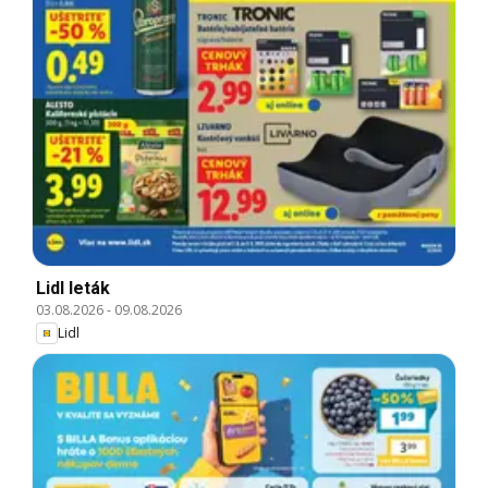
Lidl leták
03.08.2026
-
09.08.2026
Lidl