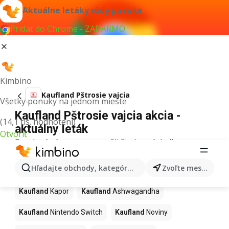
Aktuálne letáky vždy po ruke
Pridať do Chrome - ZADARMO
Kimbino
Kaufland Pštrosie vajcia
Všetky ponuky na jednom mieste
Kaufland Pštrosie vajcia akcia -
(14,1 tis. hodnotení)
aktuálny leták
Otvoriť
Pre daný výraz sme nenašli žiadne výsledky.
Ďalšie produkty v obchodoch
Hľadajte obchody, kategórie, produkty...
Zvoľte mesto
Kaufland
Kaufland
Kapor
Kaufland
Ashwagandha
Kaufland
Nintendo Switch
Kaufland
Noviny