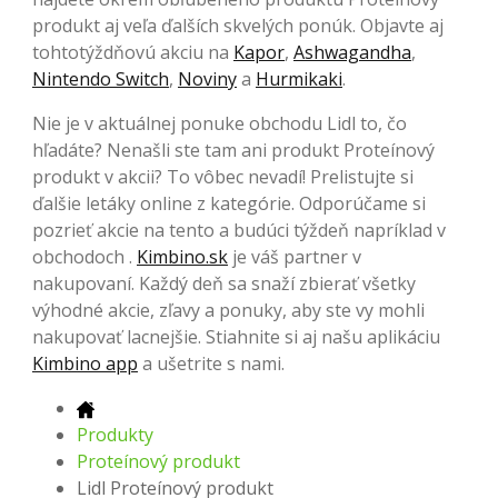
produkt aj veľa ďalších skvelých ponúk. Objavte aj
tohtotýždňovú akciu na
Kapor
,
Ashwagandha
,
Nintendo Switch
,
Noviny
a
Hurmikaki
.
Nie je v aktuálnej ponuke obchodu Lidl to, čo
hľadáte? Nenašli ste tam ani produkt Proteínový
produkt v akcii? To vôbec nevadí! Prelistujte si
ďalšie letáky online z kategórie. Odporúčame si
pozrieť akcie na tento a budúci týždeň napríklad v
obchodoch .
Kimbino.sk
je váš partner v
nakupovaní. Každý deň sa snaží zbierať všetky
výhodné akcie, zľavy a ponuky, aby ste vy mohli
nakupovať lacnejšie. Stiahnite si aj našu aplikáciu
Kimbino app
a ušetrite s nami.
Produkty
Proteínový produkt
Lidl Proteínový produkt