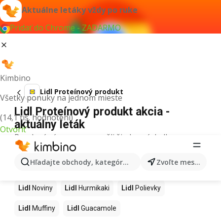
Aktuálne letáky vždy po ruke
Pridať do Chrome - ZADARMO
Kimbino
Lidl Proteínový produkt
Všetky ponuky na jednom mieste
Lidl Proteínový produkt akcia -
(14,1 tis. hodnotení)
aktuálny leták
Otvoriť
Pre daný výraz sme nenašli žiadne výsledky.
Ďalšie produkty v obchodoch Lidl
Hľadajte obchody, kategórie, produkty...
Zvoľte mesto
Lidl
Kapor
Lidl
Ashwagandha
Lidl
Nintendo Switch
Lidl
Noviny
Lidl
Hurmikaki
Lidl
Polievky
Lidl
Muffiny
Lidl
Guacamole