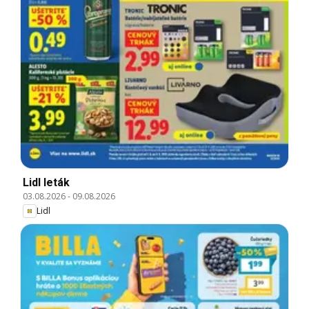
Lidl leták
03.08.2026
-
09.08.2026
Lidl