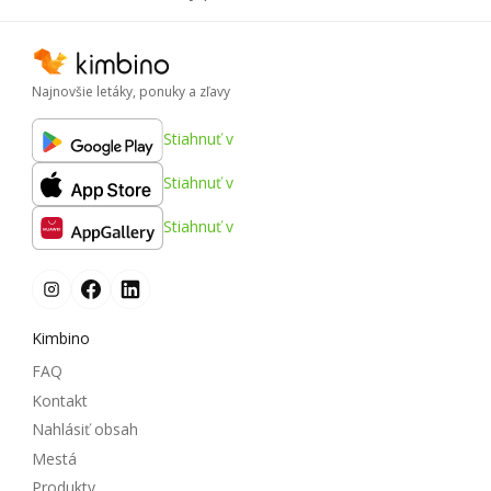
Najnovšie letáky, ponuky a zľavy
Stiahnuť v
Stiahnuť v
Stiahnuť v
Kimbino
FAQ
Kontakt
Nahlásiť obsah
Mestá
Produkty