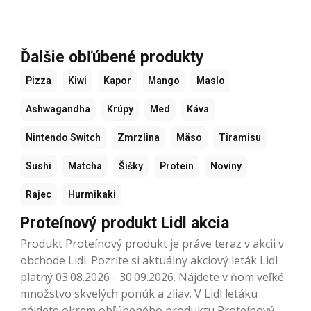
Ďalšie obľúbené produkty
Pizza
Kiwi
Kapor
Mango
Maslo
Ashwagandha
Krúpy
Med
Káva
Nintendo Switch
Zmrzlina
Mäso
Tiramisu
Sushi
Matcha
Šišky
Protein
Noviny
Rajec
Hurmikaki
Proteínový produkt Lidl akcia
Produkt Proteínový produkt je práve teraz v akcii v
obchode Lidl. Pozrite si aktuálny akciový leták Lidl
platný 03.08.2026 - 30.09.2026. Nájdete v ňom veľké
množstvo skvelých ponúk a zliav. V Lidl letáku
nájdete okrem obľúbeného produktu Proteínový