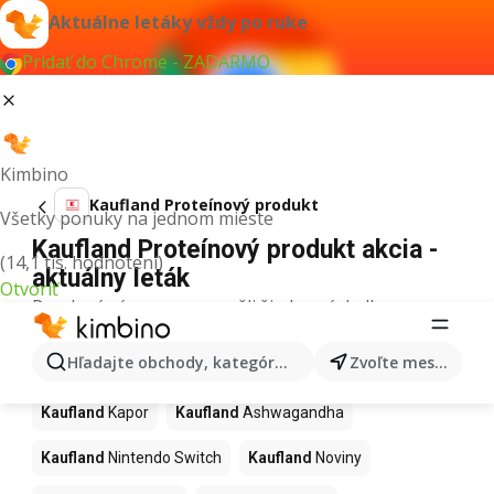
Aktuálne letáky vždy po ruke
Pridať do Chrome - ZADARMO
Kimbino
Kaufland Proteínový produkt
Všetky ponuky na jednom mieste
Kaufland Proteínový produkt akcia -
(14,1 tis. hodnotení)
aktuálny leták
Otvoriť
Pre daný výraz sme nenašli žiadne výsledky.
Ďalšie produkty v obchodoch
Hľadajte obchody, kategórie, produkty...
Zvoľte mesto
Kaufland
Kaufland
Kapor
Kaufland
Ashwagandha
Kaufland
Nintendo Switch
Kaufland
Noviny