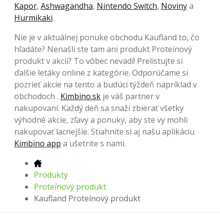
Kapor
,
Ashwagandha
,
Nintendo Switch
,
Noviny
a
Hurmikaki
.
Nie je v aktuálnej ponuke obchodu Kaufland to, čo
hľadáte? Nenašli ste tam ani produkt Proteínový
produkt v akcii? To vôbec nevadí! Prelistujte si
ďalšie letáky online z kategórie. Odporúčame si
pozrieť akcie na tento a budúci týždeň napríklad v
obchodoch .
Kimbino.sk
je váš partner v
nakupovaní. Každý deň sa snaží zbierať všetky
výhodné akcie, zľavy a ponuky, aby ste vy mohli
nakupovať lacnejšie. Stiahnite si aj našu aplikáciu
Kimbino app
a ušetrite s nami.
Produkty
Proteínový produkt
Kaufland Proteínový produkt