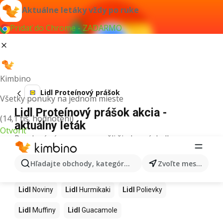
Aktuálne letáky vždy po ruke
Pridať do Chrome - ZADARMO
Kimbino
Lidl Proteínový prášok
Všetky ponuky na jednom mieste
Lidl Proteínový prášok akcia -
(14,1 tis. hodnotení)
aktuálny leták
Otvoriť
Pre daný výraz sme nenašli žiadne výsledky.
Ďalšie produkty v obchodoch Lidl
Hľadajte obchody, kategórie, produkty...
Zvoľte mesto
Lidl
Kapor
Lidl
Ashwagandha
Lidl
Nintendo Switch
Lidl
Noviny
Lidl
Hurmikaki
Lidl
Polievky
Lidl
Muffiny
Lidl
Guacamole