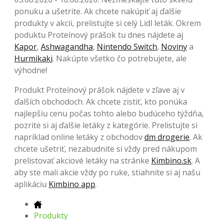
ponuku a ušetrite. Ak chcete nakúpiť aj ďalšie
produkty v akcii, prelistujte si celý Lidl leták. Okrem
poduktu Proteínový prášok tu dnes nájdete aj
Kapor
,
Ashwagandha
,
Nintendo Switch
,
Noviny
a
Hurmikaki
. Nakúpte všetko čo potrebujete, ale
výhodne!
Produkt Proteínový prášok nájdete v zľave aj v
ďalších obchodoch. Ak chcete zistiť, kto ponúka
najlepšiu cenu počas tohto alebo budúceho týždňa,
pozrite si aj ďalšie letáky z kategórie. Prelistujte si
napríklad online letáky z obchodov
dm drogerie
. Ak
chcete ušetriť, nezabudnite si vždy pred nákupom
prelistovať akciové letáky na stránke
Kimbino.sk
. A
aby ste mali akcie vždy po ruke, stiahnite si aj našu
aplikáciu
Kimbino app
.
Produkty