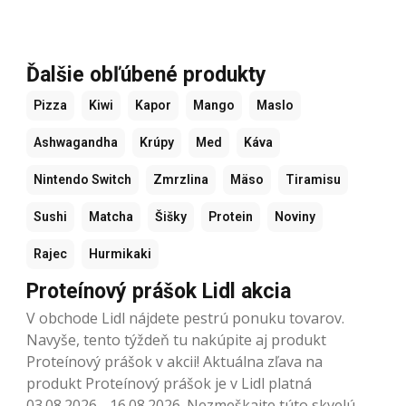
Ďalšie obľúbené produkty
Pizza
Kiwi
Kapor
Mango
Maslo
Ashwagandha
Krúpy
Med
Káva
Nintendo Switch
Zmrzlina
Mäso
Tiramisu
Sushi
Matcha
Šišky
Protein
Noviny
Rajec
Hurmikaki
Proteínový prášok Lidl akcia
V obchode Lidl nájdete pestrú ponuku tovarov.
Navyše, tento týždeň tu nakúpite aj produkt
Proteínový prášok v akcii! Aktuálna zľava na
produkt Proteínový prášok je v Lidl platná
03.08.2026 - 16.08.2026. Nezmeškajte túto skvelú