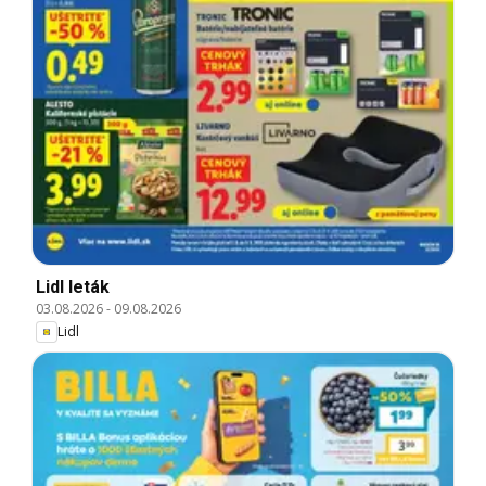
Lidl leták
03.08.2026
-
09.08.2026
Lidl