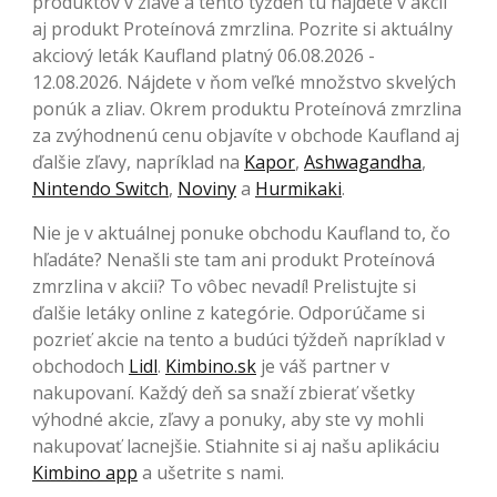
produktov v zľave a tento týždeň tu nájdete v akcii
aj produkt Proteínová zmrzlina. Pozrite si aktuálny
akciový leták Kaufland platný 06.08.2026 -
12.08.2026. Nájdete v ňom veľké množstvo skvelých
ponúk a zliav. Okrem produktu Proteínová zmrzlina
za zvýhodnenú cenu objavíte v obchode Kaufland aj
ďalšie zľavy, napríklad na
Kapor
,
Ashwagandha
,
Nintendo Switch
,
Noviny
a
Hurmikaki
.
Nie je v aktuálnej ponuke obchodu Kaufland to, čo
hľadáte? Nenašli ste tam ani produkt Proteínová
zmrzlina v akcii? To vôbec nevadí! Prelistujte si
ďalšie letáky online z kategórie. Odporúčame si
pozrieť akcie na tento a budúci týždeň napríklad v
obchodoch
Lidl
.
Kimbino.sk
je váš partner v
nakupovaní. Každý deň sa snaží zbierať všetky
výhodné akcie, zľavy a ponuky, aby ste vy mohli
nakupovať lacnejšie. Stiahnite si aj našu aplikáciu
Kimbino app
a ušetrite s nami.