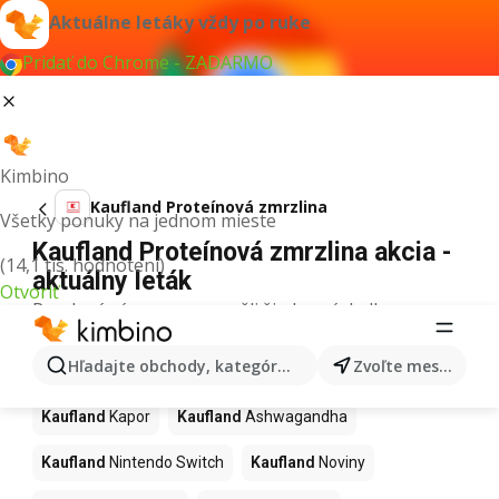
Aktuálne letáky vždy po ruke
Pridať do Chrome - ZADARMO
Kimbino
Kaufland Proteínová zmrzlina
Všetky ponuky na jednom mieste
Kaufland Proteínová zmrzlina akcia -
(14,1 tis. hodnotení)
aktuálny leták
Otvoriť
Pre daný výraz sme nenašli žiadne výsledky.
Ďalšie produkty v obchodoch
Hľadajte obchody, kategórie, produkty...
Zvoľte mesto
Kaufland
Kaufland
Kapor
Kaufland
Ashwagandha
Kaufland
Nintendo Switch
Kaufland
Noviny