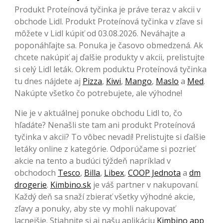
Produkt Proteínová tyčinka je práve teraz v akcii v
obchode Lidl. Produkt Proteínová tyčinka v zľave si
môžete v Lidl kúpiť od 03.08.2026. Neváhajte a
poponáhľajte sa. Ponuka je časovo obmedzená. Ak
chcete nakúpiť aj ďalšie produkty v akcii, prelistujte
si celý Lidl leták. Okrem poduktu Proteínová tyčinka
tu dnes nájdete aj
Pizza
,
Kiwi
,
Mango
,
Maslo
a
Med
.
Nakúpte všetko čo potrebujete, ale výhodne!
Nie je v aktuálnej ponuke obchodu Lidl to, čo
hľadáte? Nenašli ste tam ani produkt Proteínová
tyčinka v akcii? To vôbec nevadí! Prelistujte si ďalšie
letáky online z kategórie. Odporúčame si pozrieť
akcie na tento a budúci týždeň napríklad v
obchodoch
Tesco
,
Billa
,
Libex
,
COOP Jednota
a
dm
drogerie
.
Kimbino.sk
je váš partner v nakupovaní.
Každý deň sa snaží zbierať všetky výhodné akcie,
zľavy a ponuky, aby ste vy mohli nakupovať
lacnejšie. Stiahnite si aj našu aplikáciu
Kimbino app