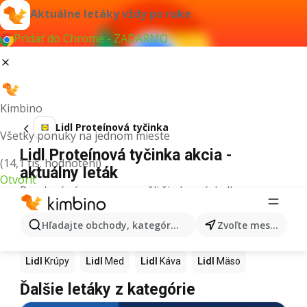
Aktuálne letáky vždy po ruke
Pridať do Chrome - ZADARMO
Kimbino
Lidl Proteínová tyčinka
Všetky ponuky na jednom mieste
Lidl Proteínová tyčinka akcia -
(14,1 tis. hodnotení)
aktuálny leták
Otvoriť
Pre daný výraz sme nenašli žiadne výsledky.
Ďalšie produkty v obchodoch Lidl
Hľadajte obchody, kategórie, produkty...
Zvoľte mesto
Lidl
Pizza
Lidl
Kiwi
Lidl
Mango
Lidl
Maslo
Lidl
Krúpy
Lidl
Med
Lidl
Káva
Lidl
Mäso
Ďalšie letáky z kategórie