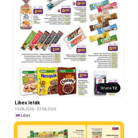
Strana
12
Libex leták
10.08.2026
-
23.08.2026
Libex