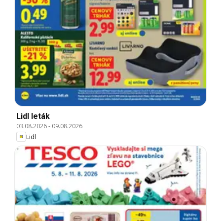
Lidl leták
03.08.2026
-
09.08.2026
Lidl