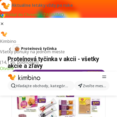
Aktuálne letáky vždy po ruke
Pridať do Chrome - ZADARMO
Kimbino
Proteínová tyčinka
Všetky ponuky na jednom mieste
Proteínová tyčinka v akcii - všetky
(14,1 tis. hodnotení)
akcie a zľavy
Otvoriť
Hľadajte obchody, kategórie, produkty...
Zvoľte mesto