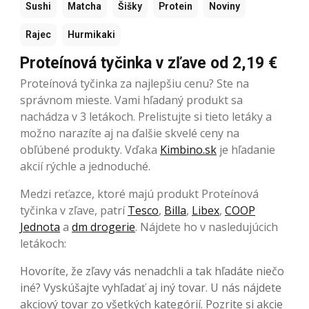
Sushi
Matcha
Šišky
Protein
Noviny
Rajec
Hurmikaki
Proteínová tyčinka v zľave od 2,19 €
Proteínová tyčinka za najlepšiu cenu? Ste na
správnom mieste. Vami hľadaný produkt sa
nachádza v 3 letákoch. Prelistujte si tieto letáky a
možno narazíte aj na ďalšie skvelé ceny na
obľúbené produkty. Vďaka
Kimbino.sk
je hľadanie
akcií rýchle a jednoduché.
Medzi reťazce, ktoré majú produkt Proteínová
tyčinka v zľave, patrí
Tesco
,
Billa
,
Libex
,
COOP
Jednota
a
dm drogerie
. Nájdete ho v nasledujúcich
letákoch:
Hovoríte, že zľavy vás nenadchli a tak hľadáte niečo
iné? Vyskúšajte vyhľadať aj iný tovar. U nás nájdete
akciový tovar zo všetkých kategórií. Pozrite si akcie