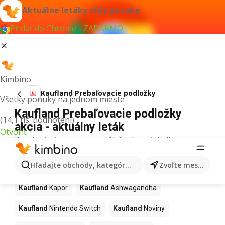
Aktuálne letáky vždy po ruke
Pridať do Chrome - ZADARMO
Kimbino
Kaufland Prebaľovacie podložky
Všetky ponuky na jednom mieste
Kaufland Prebaľovacie podložky
(14,1 tis. hodnotení)
akcia - aktuálny leták
Otvoriť
Pre daný výraz sme nenašli žiadne výsledky.
Ďalšie produkty v obchodoch
Hľadajte obchody, kategórie, produkty...
Zvoľte mesto
Kaufland
Kaufland
Kapor
Kaufland
Ashwagandha
Kaufland
Nintendo Switch
Kaufland
Noviny