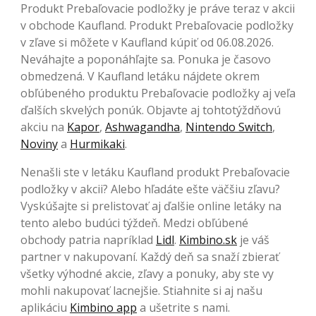
Produkt Prebaľovacie podložky je práve teraz v akcii
v obchode Kaufland. Produkt Prebaľovacie podložky
v zľave si môžete v Kaufland kúpiť od 06.08.2026.
Neváhajte a poponáhľajte sa. Ponuka je časovo
obmedzená. V Kaufland letáku nájdete okrem
obľúbeného produktu Prebaľovacie podložky aj veľa
ďalších skvelých ponúk. Objavte aj tohtotýždňovú
akciu na
Kapor
,
Ashwagandha
,
Nintendo Switch
,
Noviny
a
Hurmikaki
.
Nenašli ste v letáku Kaufland produkt Prebaľovacie
podložky v akcii? Alebo hľadáte ešte väčšiu zľavu?
Vyskúšajte si prelistovať aj ďalšie online letáky na
tento alebo budúci týždeň. Medzi obľúbené
obchody patria napríklad
Lidl
.
Kimbino.sk
je váš
partner v nakupovaní. Každý deň sa snaží zbierať
všetky výhodné akcie, zľavy a ponuky, aby ste vy
mohli nakupovať lacnejšie. Stiahnite si aj našu
aplikáciu
Kimbino app
a ušetrite s nami.