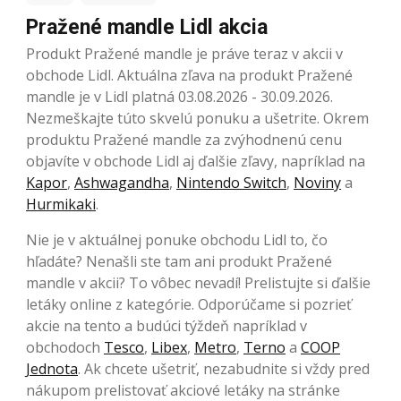
Pražené mandle Lidl akcia
Produkt Pražené mandle je práve teraz v akcii v
obchode Lidl. Aktuálna zľava na produkt Pražené
mandle je v Lidl platná 03.08.2026 - 30.09.2026.
Nezmeškajte túto skvelú ponuku a ušetrite. Okrem
produktu Pražené mandle za zvýhodnenú cenu
objavíte v obchode Lidl aj ďalšie zľavy, napríklad na
Kapor
,
Ashwagandha
,
Nintendo Switch
,
Noviny
a
Hurmikaki
.
Nie je v aktuálnej ponuke obchodu Lidl to, čo
hľadáte? Nenašli ste tam ani produkt Pražené
mandle v akcii? To vôbec nevadí! Prelistujte si ďalšie
letáky online z kategórie. Odporúčame si pozrieť
akcie na tento a budúci týždeň napríklad v
obchodoch
Tesco
,
Libex
,
Metro
,
Terno
a
COOP
Jednota
. Ak chcete ušetriť, nezabudnite si vždy pred
nákupom prelistovať akciové letáky na stránke