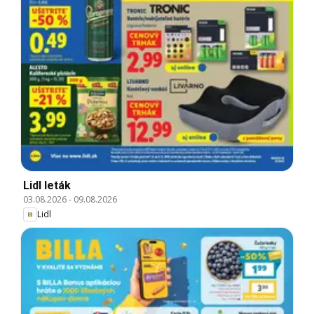
Lidl leták
03.08.2026
-
09.08.2026
Lidl