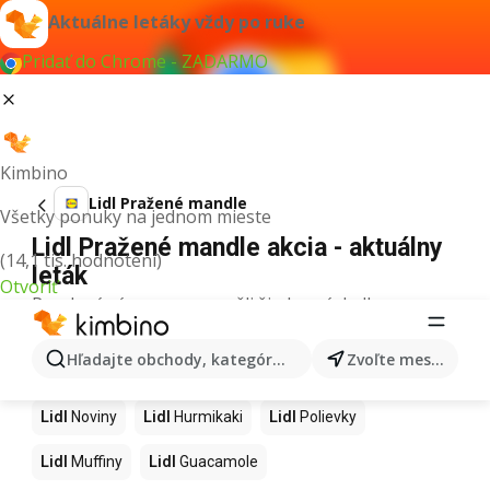
Aktuálne letáky vždy po ruke
Pridať do Chrome - ZADARMO
Kimbino
Lidl Pražené mandle
Všetky ponuky na jednom mieste
Lidl Pražené mandle akcia - aktuálny
(14,1 tis. hodnotení)
leták
Otvoriť
Pre daný výraz sme nenašli žiadne výsledky.
Ďalšie produkty v obchodoch Lidl
Hľadajte obchody, kategórie, produkty...
Zvoľte mesto
Lidl
Kapor
Lidl
Ashwagandha
Lidl
Nintendo Switch
Lidl
Noviny
Lidl
Hurmikaki
Lidl
Polievky
Lidl
Muffiny
Lidl
Guacamole