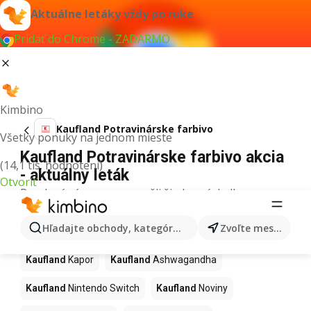
Aktuálne letáky vždy po ruke
Pridať do Chrome - ZADARMO
Kimbino
Kaufland Potravinárske farbivo
Všetky ponuky na jednom mieste
Kaufland Potravinárske farbivo akcia
(14,1 tis. hodnotení)
- aktuálny leták
Otvoriť
Pre daný výraz sme nenašli žiadne výsledky.
Ďalšie produkty v obchodoch
Hľadajte obchody, kategórie, produkty...
Zvoľte mesto
Kaufland
Kaufland
Kapor
Kaufland
Ashwagandha
Kaufland
Nintendo Switch
Kaufland
Noviny