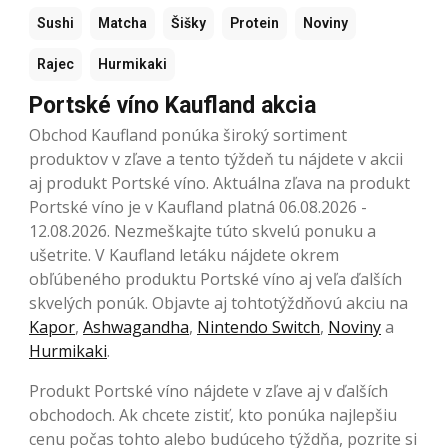
Sushi
Matcha
Šišky
Protein
Noviny
Rajec
Hurmikaki
Portské víno Kaufland akcia
Obchod Kaufland ponúka široký sortiment
produktov v zľave a tento týždeň tu nájdete v akcii
aj produkt Portské víno. Aktuálna zľava na produkt
Portské víno je v Kaufland platná 06.08.2026 -
12.08.2026. Nezmeškajte túto skvelú ponuku a
ušetrite. V Kaufland letáku nájdete okrem
obľúbeného produktu Portské víno aj veľa ďalších
skvelých ponúk. Objavte aj tohtotýždňovú akciu na
Kapor
,
Ashwagandha
,
Nintendo Switch
,
Noviny
a
Hurmikaki
.
Produkt Portské víno nájdete v zľave aj v ďalších
obchodoch. Ak chcete zistiť, kto ponúka najlepšiu
cenu počas tohto alebo budúceho týždňa, pozrite si