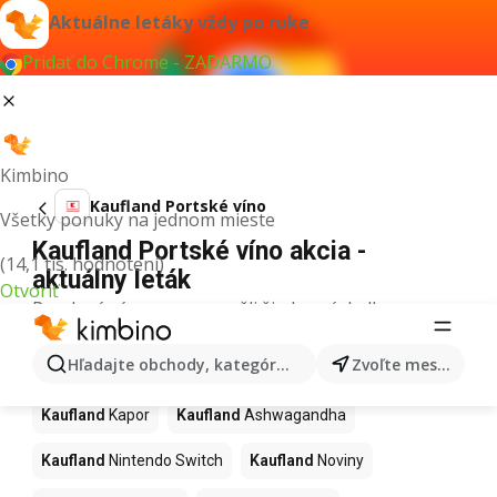
Aktuálne letáky vždy po ruke
Pridať do Chrome - ZADARMO
Kimbino
Kaufland Portské víno
Všetky ponuky na jednom mieste
Kaufland Portské víno akcia -
(14,1 tis. hodnotení)
aktuálny leták
Otvoriť
Pre daný výraz sme nenašli žiadne výsledky.
Ďalšie produkty v obchodoch
Hľadajte obchody, kategórie, produkty...
Zvoľte mesto
Kaufland
Kaufland
Kapor
Kaufland
Ashwagandha
Kaufland
Nintendo Switch
Kaufland
Noviny