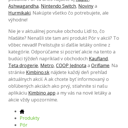
Ashwagandha
,
Nintendo Switch
,
Noviny
a
Hurmikaki
. Nakúpte všetko čo potrebujete, ale
výhodne!
Nie je v aktuálnej ponuke obchodu Lidl to, čo
hľadáte? Nenašli ste tam ani produkt Pór v akcii? To
vôbec nevadí! Prelistujte si ďalšie letáky online z
kategórie. Odporúčame si pozrieť akcie na tento a
budúci týždeň napríklad v obchodoch
Kaufland
,
Teta drogerie
,
Metro
,
COOP Jednota
a
Oriflame
. Na
stránke
Kimbino.sk
nájdete každý deň prehľad
aktuálnych akcií. A ak chcete byť informovaný o
obľúbených akciách ako prvý, stiahnite si našu
aplikáciu
Kimbino app
a my vás na nové letáky a
akcie vždy upozorníme.
Produkty
Pór