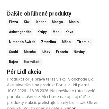
Ďalšie obľúbené produkty
Pizza
Kiwi
Kapor
Mango
Maslo
Ashwagandha
Krúpy
Med
Káva
Nintendo Switch
Zmrzlina
Mäso
Tiramisu
Sushi
Matcha
Šišky
Protein
Noviny
Rajec
Hurmikaki
Pór Lidl akcia
Produkt Pór je práve teraz v akcii v obchode Lidl.
Aktuálna zľava na produkt Pór je v Lidl platná
10.08.2026 - 16.08.2026. Nezmeškajte túto skvelú
ponuku a ušetrite. Ak chcete nakúpiť aj ďalšie
produkty v akcii, prelistujte si celý Lidl leták. Okrem
poduktu Pór tu dnes nájdete aj
Kapor
,