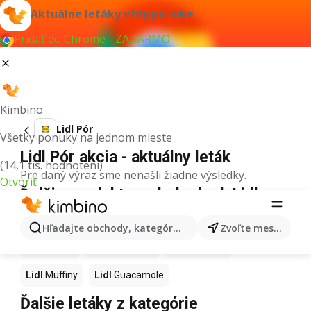
Aktuálne letáky vždy po ruke
Pridať do Chrome - ZADARMO
Kimbino
Lidl Pór
Všetky ponuky na jednom mieste
Lidl Pór akcia - aktuálny leták
(14,1 tis. hodnotení)
Pre daný výraz sme nenašli žiadne výsledky.
Otvoriť
Ďalšie produkty v obchodoch Lidl
Lidl
Kapor
Lidl
Ashwagandha
Lidl
Nintendo Switch
Hľadajte obchody, kategórie, produkty...
Zvoľte mesto
Lidl
Noviny
Lidl
Hurmikaki
Lidl
Polievky
Lidl
Muffiny
Lidl
Guacamole
Ďalšie letáky z kategórie